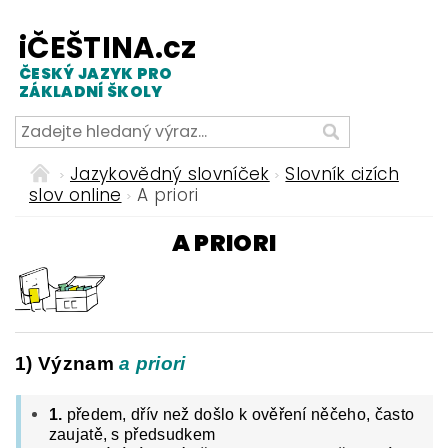
iČEŠTINA.cz
ČESKÝ JAZYK PRO
ZÁKLADNÍ ŠKOLY
Jazykovědný slovníček
Slovník cizích
slov online
A priori
A PRIORI
1) Význam
a priori
1.
předem, dřív než došlo k ověření něčeho, často
zaujatě, s předsudkem