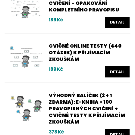
CVIČENÍ - OPAKOVÁNÍ
KOMPLETNÍHO PRAVOPISU
189 Kč
DETAIL
CVIČNÉ ONLINE TESTY (440
OTÁZEK) K PŘIJÍMACÍM
ZKOUŠKÁM
189 Kč
DETAIL
VÝHODNÝ BALÍČEK (2 + 1
ZDARMA): E-KNIHA + 100
PRAVOPISNÝCH CVIČENÍ +
CVIČNÉ TESTY K PŘIJÍMACÍM
ZKOUŠKÁM
378 Kč
DETAIL