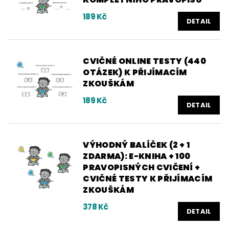
189 Kč
DETAIL
CVIČNÉ ONLINE TESTY (440
OTÁZEK) K PŘIJÍMACÍM
ZKOUŠKÁM
189 Kč
DETAIL
VÝHODNÝ BALÍČEK (2 + 1
ZDARMA): E-KNIHA + 100
PRAVOPISNÝCH CVIČENÍ +
CVIČNÉ TESTY K PŘIJÍMACÍM
ZKOUŠKÁM
378 Kč
DETAIL