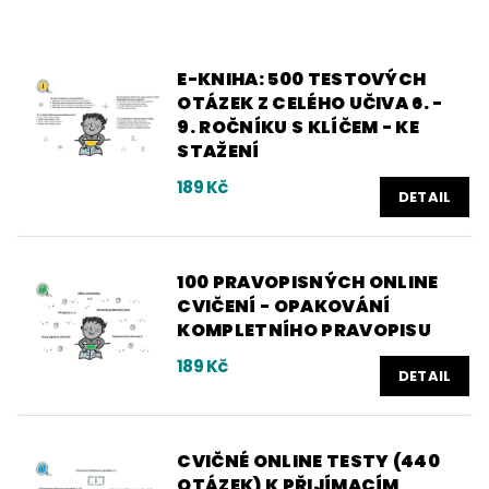
E-KNIHA: 500 TESTOVÝCH
OTÁZEK Z CELÉHO UČIVA 6. -
9. ROČNÍKU S KLÍČEM - KE
STAŽENÍ
189 Kč
DETAIL
100 PRAVOPISNÝCH ONLINE
CVIČENÍ - OPAKOVÁNÍ
KOMPLETNÍHO PRAVOPISU
189 Kč
DETAIL
CVIČNÉ ONLINE TESTY (440
OTÁZEK) K PŘIJÍMACÍM