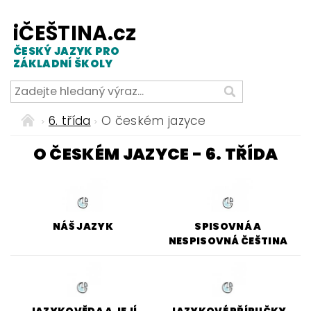
iČEŠTINA.cz
ČESKÝ JAZYK PRO
ZÁKLADNÍ ŠKOLY
6. třída
O českém jazyce
O ČESKÉM JAZYCE - 6. TŘÍDA
NÁŠ JAZYK
SPISOVNÁ A
NESPISOVNÁ ČEŠTINA
JAZYKOVĚDA A JEJÍ
JAZYKOVÉ PŘÍRUČKY