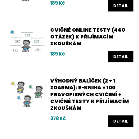
189 Kč
DETAIL
CVIČNÉ ONLINE TESTY (440
OTÁZEK) K PŘIJÍMACÍM
ZKOUŠKÁM
189 Kč
DETAIL
VÝHODNÝ BALÍČEK (2 + 1
ZDARMA): E-KNIHA + 100
PRAVOPISNÝCH CVIČENÍ +
CVIČNÉ TESTY K PŘIJÍMACÍM
ZKOUŠKÁM
378 Kč
DETAIL