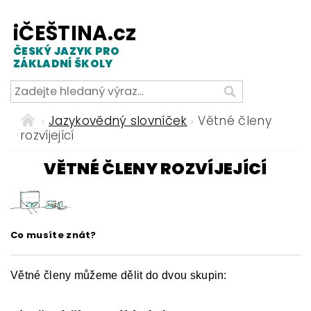
iČEŠTINA.cz
ČESKÝ JAZYK PRO
ZÁKLADNÍ ŠKOLY
Jazykovědný slovníček
Větné členy
rozvíjející
VĚTNÉ ČLENY ROZVÍJEJÍCÍ
Co musíte znát?
Větné členy můžeme dělit do dvou skupin: