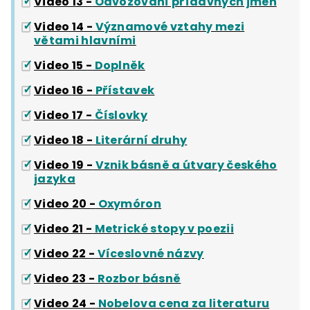
Video 13 -
Odvozování přídavných jmen
Video 14 -
Významové vztahy mezi
větami hlavními
Video 15 -
Doplněk
Video 16 -
Přístavek
Video 17 -
Číslovky
Video 18 -
Literární druhy
Video 19 -
Vznik básně a útvary českého
jazyka
Video 20 -
Oxymóron
Video 21 -
Metrické stopy v poezii
Video 22 -
Víceslovné názvy
Video 23 -
Rozbor básně
Video 24 -
Nobelova cena za literaturu