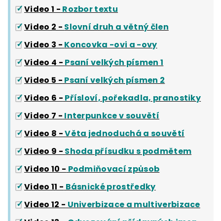
Video 1 -
Rozbor textu
Video 2 -
Slovní druh a větný člen
Video 3 -
Koncovka -ovi a -ovy
Video 4 -
Psaní velkých písmen 1
Video 5 -
Psaní velkých písmen 2
Video 6 -
Přísloví, pořekadla, pranostiky
Video 7 -
Interpunkce v souvětí
Video 8 -
Věta jednoduchá a souvětí
Video 9 -
Shoda přísudku s podmětem
Video 10 -
Podmiňovací způsob
Video 11 -
Básnické prostředky
Video 12 -
Univerbizace a multiverbizace