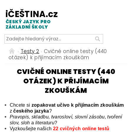
iČEŠTINA.cz
ČESKÝ JAZYK PRO
ZÁKLADNÍ ŠKOLY
Testy 2
Cvičné online testy (440
otázek) k přijímacím zkouškám
CVIČNÉ ONLINE TESTY (440
OTÁZEK) K PŘIJÍMACÍM
ZKOUŠKÁM
Chcete si
zopakovat učivo k přijímacím zkouškám
z
českého jazyka
?
Pravopis, skladbu, tvarosloví, slovní zásobu, tvoření
slov, sloh
a
literaturu
?
Vyzkoušejte našich
22 cvičných online testů