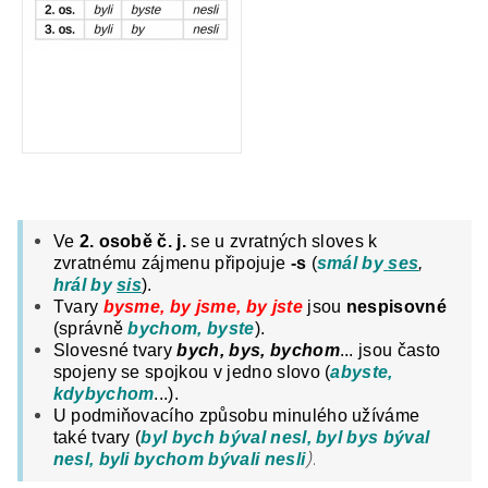
Ve
2. osobě č. j.
se u zvratných sloves k
zvratnému zájmenu připojuje
-s
(
smál by
ses
,
hrál by
sis
).
Tvary
bysme, by jsme, by jste
jsou
nespisovné
(správně
bychom, byste
).
Slovesné tvary
bych, bys, bychom
... jsou často
spojeny se spojkou v jedno slovo (
abyste,
kdybychom
...).
U podmiňovacího způsobu minulého užíváme
také tvary (
byl bych býval nesl, byl bys býval
)
.
nesl, byli bychom bývali nesli