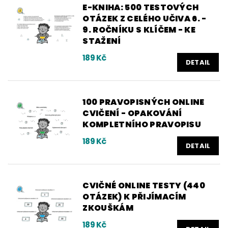
E-KNIHA: 500 TESTOVÝCH
OTÁZEK Z CELÉHO UČIVA 6. -
9. ROČNÍKU S KLÍČEM - KE
STAŽENÍ
189 Kč
DETAIL
100 PRAVOPISNÝCH ONLINE
CVIČENÍ - OPAKOVÁNÍ
KOMPLETNÍHO PRAVOPISU
189 Kč
DETAIL
CVIČNÉ ONLINE TESTY (440
OTÁZEK) K PŘIJÍMACÍM
ZKOUŠKÁM
189 Kč