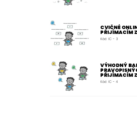
CVIČNÉ ONLIN
PŘIJÍMACÍM
Kód:
IC - 3
VÝHODNÝ BALÍ
PRAVOPISNÝC
PŘIJÍMACÍM
Kód:
IC - 4