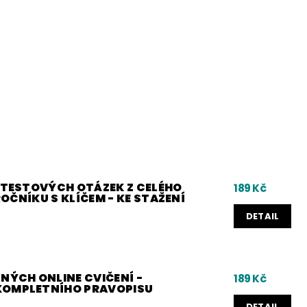
0 TESTOVÝCH OTÁZEK Z CELÉHO
189 Kč
 ROČNÍKU S KLÍČEM - KE STAŽENÍ
DETAIL
NÝCH ONLINE CVIČENÍ -
189 Kč
KOMPLETNÍHO PRAVOPISU
DETAIL