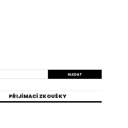
PŘIJÍMACÍ ZKOUŠKY
EK
VIDEA
E-SHOP 1
INĚ