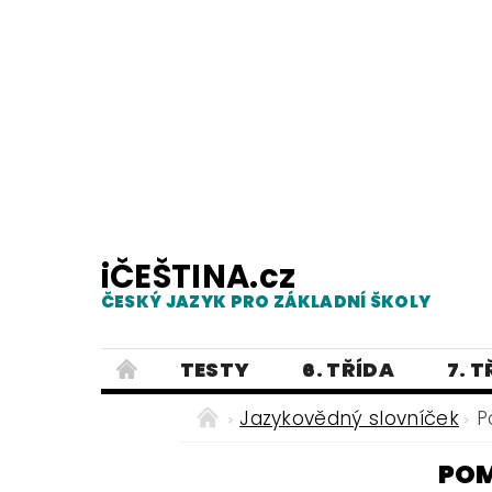
iČEŠTINA.cz
ČESKÝ JAZYK PRO ZÁKLADNÍ ŠKOLY
TESTY
6. TŘÍDA
7. 
PRAVOPIS
PRACOVNÍ LISTY
Jazykovědný slovníček
P
E-SHOP 2
TESTY
DIKTÁTY
POM
ČEŠTINA PRO UKRAJINCE - ЧЕСЬК