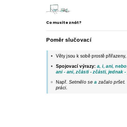
ČESKÝ JAZYK PRO STŘEDNÍ ŠKOL
O NAŠICH STRÁNKÁCH
Co musíte znát?
Poměr slučovací
Věty jsou k sobě prostě přiřazeny
Spojovací výrazy:
a, i, ani, neb
ani - ani, zčásti - zčásti, jednak 
Např.
Setmělo se
a
začalo pršet.
práci.