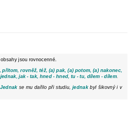
Y
DĚJEPIS PRO ZÁKLADNÍ ŠKOLY
FAC
, obsahy jsou rovnocenné.
o, přitom, rovněž, též, (a) pak, (a) potom, (a) nakonec,
- jednak, jak - tak, hned - hned, tu - tu, dílem - dílem
.
Jednak
se mu dařilo při studiu,
jednak
byl šikovný i v