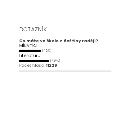
DOTAZNÍK
Co máte ve škole z češtiny raději?
Mluvnici
(42%)
Literaturu
(58%)
Počet hlasů:
11229