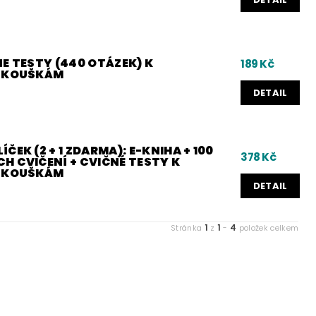
E TESTY (440 OTÁZEK) K
189 Kč
 ZKOUŠKÁM
DETAIL
ČEK (2 + 1 ZDARMA): E-KNIHA + 100
378 Kč
H CVIČENÍ + CVIČNÉ TESTY K
 ZKOUŠKÁM
DETAIL
1
1
4
Stránka
z
-
položek celkem