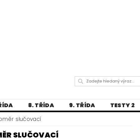
TŘÍDA
8. TŘÍDA
9. TŘÍDA
TESTY 2
LITERATURA
JAZYKOVĚDNÝ SLOVNÍČ
oměr slučovací
 A PRAVOPISNÁ CVIČENÍ
ĚR SLUČOVACÍ
А МОВА ДЛЯ УКРАЇНЦІВ
BLOG - VŠE O ČEŠT