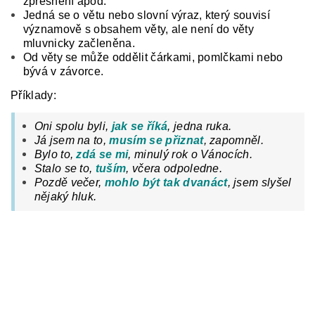
zpřesnění apod.
Jedná se o větu nebo slovní výraz, který souvisí
významově s obsahem věty, ale není do věty
mluvnicky začleněna.
Od věty se může oddělit čárkami, pomlčkami nebo
bývá v závorce.
Příklady:
Oni spolu byli,
jak se říká
, jedna ruka.
Já jsem na to,
musím se přiznat
, zapomněl.
Bylo to,
zdá se mi
, minulý rok o Vánocích.
Stalo se to,
tuším
, včera odpoledne.
Pozdě večer,
mohlo být tak dvanáct
, jsem slyšel
nějaký hluk.