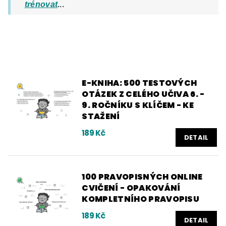
trénovat
...
E-KNIHA: 500 TESTOVÝCH
OTÁZEK Z CELÉHO UČIVA 6. -
9. ROČNÍKU S KLÍČEM - KE
STAŽENÍ
189 Kč
DETAIL
100 PRAVOPISNÝCH ONLINE
CVIČENÍ - OPAKOVÁNÍ
KOMPLETNÍHO PRAVOPISU
189 Kč
DETAIL