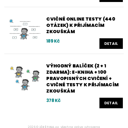
CVIČNÉ ONLINE TESTY (440
OTÁZEK) K PŘIJÍMACÍM
ZKOUŠKÁM
189 Kč
DETAIL
VÝHODNÝ BALÍČEK (2 + 1
ZDARMA): E-KNIHA + 100
PRAVOPISNÝCH CVIČENÍ +
CVIČNÉ TESTY K PŘIJÍMACÍM
ZKOUŠKÁM
378 Kč
DETAIL
2026 ©
iČEŠTINA.cz
, všechna práva vyhrazena