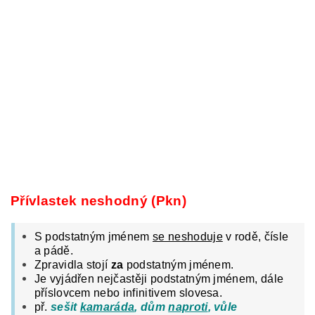
Přívlastek neshodný (Pkn)
S podstatným jménem
se neshoduje
v rodě, čísle
a pádě.
Zpravidla stojí
za
podstatným jménem.
Je vyjádřen nejčastěji podstatným jménem, dále
příslovcem nebo infinitivem slovesa.
př.
sešit
kamaráda
, dům
naproti
, vůle