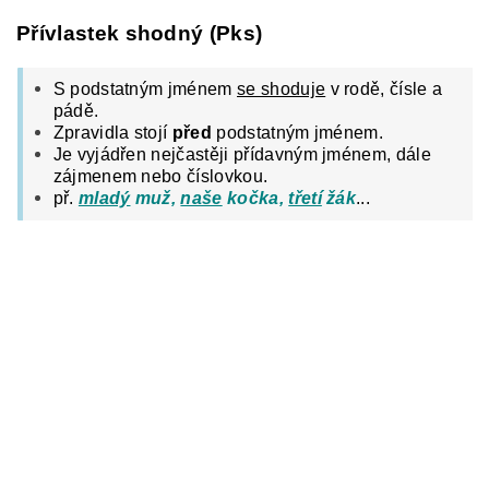
Přívlastek shodný (Pks)
S podstatným jménem
se shoduje
v rodě, čísle a
pádě.
Zpravidla stojí
před
podstatným jménem.
Je vyjádřen nejčastěji přídavným jménem, dále
zájmenem nebo číslovkou.
př.
mladý
muž,
naše
kočka,
třetí
žák
...