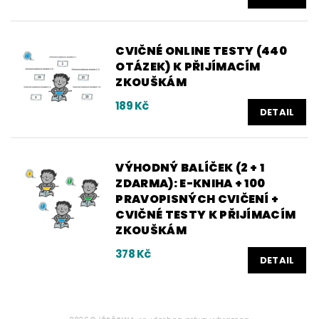
CVIČNÉ ONLINE TESTY (440
OTÁZEK) K PŘIJÍMACÍM
ZKOUŠKÁM
189 Kč
DETAIL
VÝHODNÝ BALÍČEK (2 + 1
ZDARMA): E-KNIHA + 100
PRAVOPISNÝCH CVIČENÍ +
CVIČNÉ TESTY K PŘIJÍMACÍM
ZKOUŠKÁM
378 Kč
DETAIL