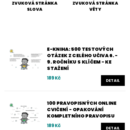
ZVUKOVÁ STRÁNKA
ZVUKOVÁ STRÁNKA
SLOVA
VĚTY
E-KNIHA: 500 TESTOVÝCH
OTÁZEK Z CELÉHO UČIVA 6. -
9. ROČNÍKU S KLÍČEM - KE
STAŽENÍ
189 Kč
DETAIL
100 PRAVOPISNÝCH ONLINE
CVIČENÍ - OPAKOVÁNÍ
KOMPLETNÍHO PRAVOPISU
189 Kč
DETAIL