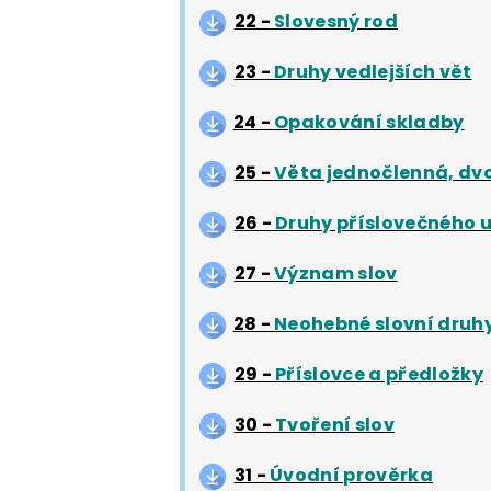
22 -
Slovesný rod
23 -
Druhy vedlejších vět
24 -
Opakování skladby
25 -
Věta jednočlenná, dvo
26 -
Druhy příslovečného u
27 -
Význam slov
28 -
Neohebné slovní druh
29 -
Příslovce a předložky
30 -
Tvoření slov
31 -
Úvodní prověrka