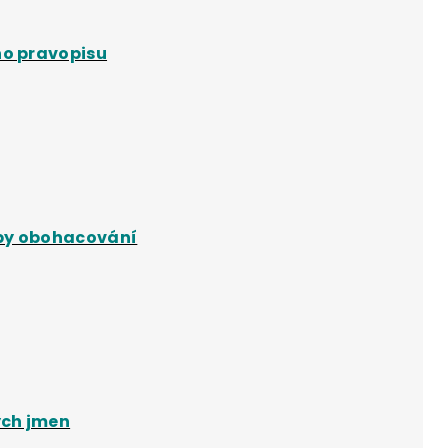
ho pravopisu
oby obohacování
ých jmen