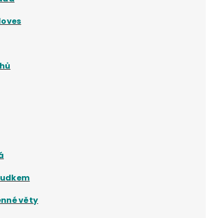
loves
uhů
á
sudkem
enné věty