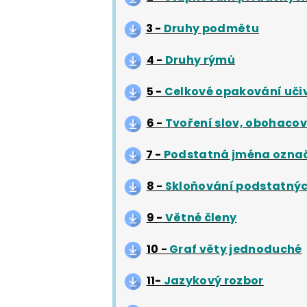
3 -
Druhy podmětu
4 -
Druhy rýmů
5 -
Celkové opakování učiv
6 -
Tvoření slov, obohacov
7 -
Podstatná jména označu
8 -
Skloňování podstatný
9 -
Větné členy
10 -
Graf věty jednoduché
11-
Jazykový rozbor