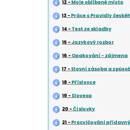
12 -
Moje oblíbené místo
13 -
Práce s Pravidly české
14 -
Test ze skladby
15 -
Jazykový rozbor
16 -
Opakování - zájmena
17 -
Slovní zásoba a způs
18 -
Příslovce
19 -
Slovesa
20 -
Číslovky
21 -
Procvičování přídavn