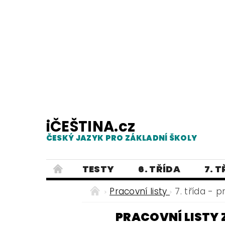
iČEŠTINA.cz
ČESKÝ JAZYK PRO ZÁKLADNÍ ŠKOLY
TESTY
6. TŘÍDA
7. 
PRAVOPIS
PRACOVNÍ LISTY
Pracovní listy
7. třída - p
E-SHOP 2
TESTY
DIKTÁTY
PRACOVNÍ LISTY 
ČEŠTINA PRO UKRAJINCE - ЧЕСЬК