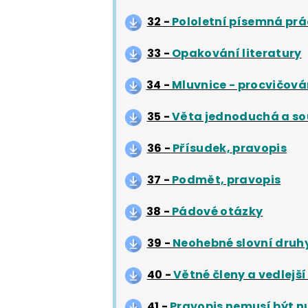
32 -
Pololetní písemná prá
33 -
Opakování literatury
34 -
Mluvnice - procvičová
35 -
Věta jednoduchá a so
36 -
Přísudek, pravopis
37 -
Podmět, pravopis
38 -
Pádové otázky
39 -
Neohebné slovní druh
40 -
Větné členy a vedlejší
41 -
Pravopis nemusí být 