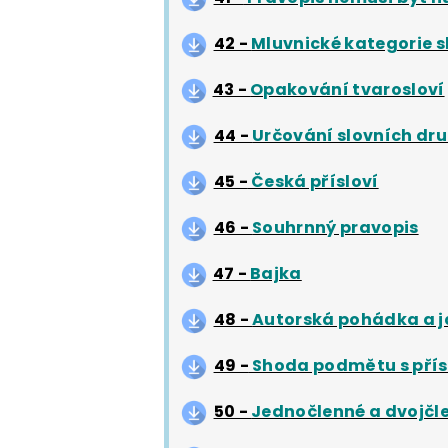
42 -
Mluvnické kategorie s
43 -
Opakování tvarosloví
44 -
Určování slovních dr
45 -
Česká přísloví
46 -
Souhrnný pravopis
47 -
Bajka
48 -
Autorská pohádka a j
49 -
Shoda podmětu s pří
50 -
Jednočlenné a dvojčl