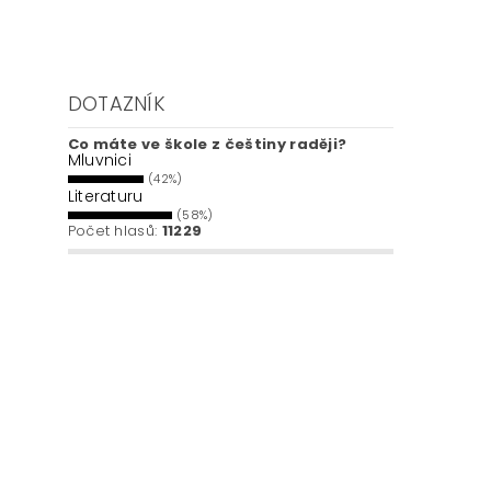
DOTAZNÍK
Co máte ve škole z češtiny raději?
Mluvnici
(42%)
Literaturu
(58%)
Počet hlasů:
11229