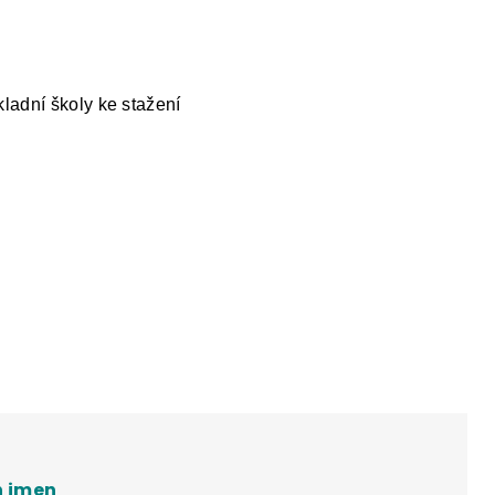
Y
DĚJEPIS PRO ZÁKLADNÍ ŠKOLY
FAC
kladní školy ke stažení
h jmen