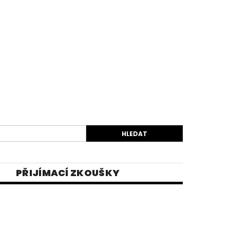
PŘIJÍMACÍ ZKOUŠKY
EK
VIDEA
E-SHOP 1
INĚ