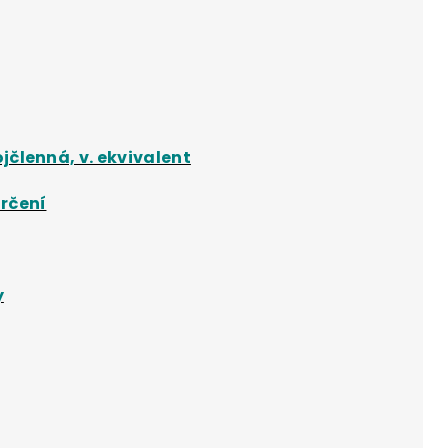
jčlenná, v. ekvivalent
rčení
y