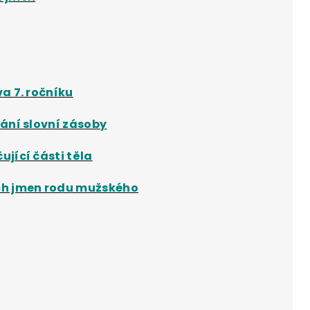
a 7. ročníku
ání slovní zásoby
jící části těla
ch jmen rodu mužského