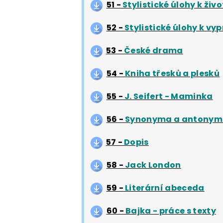
51 -
Stylistické úlohy k živ
52 -
Stylistické úlohy k vy
53 -
České drama
54 -
Kniha třesků a plesků
55 -
J. Seifert - Maminka
56 -
Synonyma a antony
57 -
Dopis
58 -
Jack London
59 -
Literární abeceda
60 -
Bajka - práce s texty