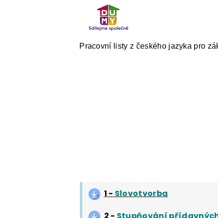
ČESKÝ JAZYK PRO STŘEDNÍ ŠKOL
O NAŠICH STRÁNKÁCH
Pracovní listy z českého jazyka pro zá
1 -
Slovotvorba
2 -
Stupňování přídavnýc