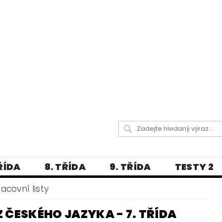
TŘÍDA
8. TŘÍDA
9. TŘÍDA
TESTY 2
LITERATURA
JAZYKOVĚDNÝ SLOVNÍČ
racovní listy
 A PRAVOPISNÁ CVIČENÍ
Z ČESKÉHO JAZYKA - 7. TŘÍDA
А МОВА ДЛЯ УКРАЇНЦІВ
BLOG - VŠE O ČEŠT