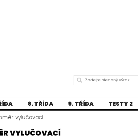
TŘÍDA
8. TŘÍDA
9. TŘÍDA
TESTY 2
LITERATURA
JAZYKOVĚDNÝ SLOVNÍČ
oměr vylučovací
 A PRAVOPISNÁ CVIČENÍ
ĚR VYLUČOVACÍ
А МОВА ДЛЯ УКРАЇНЦІВ
BLOG - VŠE O ČEŠT