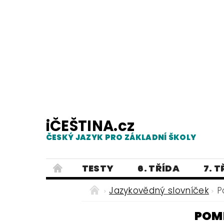
iČEŠTINA.cz
ČESKÝ JAZYK PRO ZÁKLADNÍ ŠKOLY
TESTY
6. TŘÍDA
7. 
PRAVOPIS
PRACOVNÍ LISTY
Jazykovědný slovníček
P
E-SHOP 2
TESTY
DIKTÁTY
POM
ČEŠTINA PRO UKRAJINCE - ЧЕСЬК