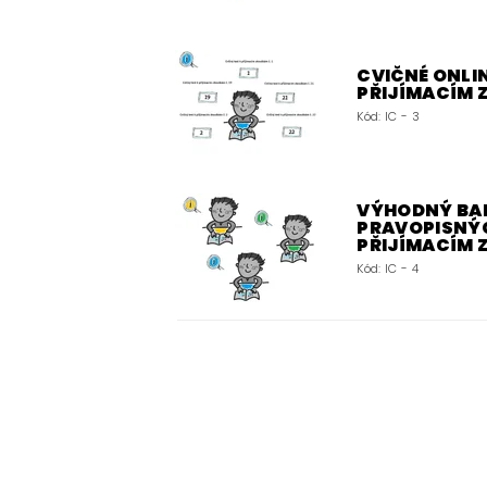
CVIČNÉ ONLIN
PŘIJÍMACÍM
Kód:
IC - 3
VÝHODNÝ BALÍ
PRAVOPISNÝC
PŘIJÍMACÍM
Kód:
IC - 4