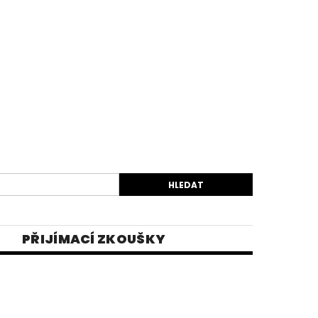
PŘIJÍMACÍ ZKOUŠKY
EK
VIDEA
E-SHOP 1
INĚ