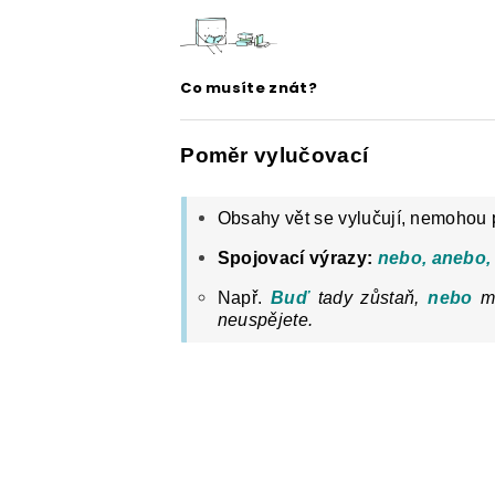
ČESKÝ JAZYK PRO STŘEDNÍ ŠKOL
O NAŠICH STRÁNKÁCH
Co musíte znát?
Poměr vylučovací
Obsahy vět se vylučují, nemohou p
Spojovací výrazy:
nebo, anebo, č
Např.
Buď
tady zůstaň,
nebo
mů
neuspějete.