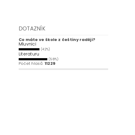
DOTAZNÍK
Co máte ve škole z češtiny raději?
Mluvnici
(42%)
Literaturu
(58%)
Počet hlasů:
11229