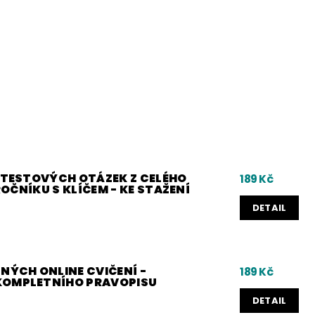
0 TESTOVÝCH OTÁZEK Z CELÉHO
189 Kč
 ROČNÍKU S KLÍČEM - KE STAŽENÍ
DETAIL
NÝCH ONLINE CVIČENÍ -
189 Kč
KOMPLETNÍHO PRAVOPISU
DETAIL