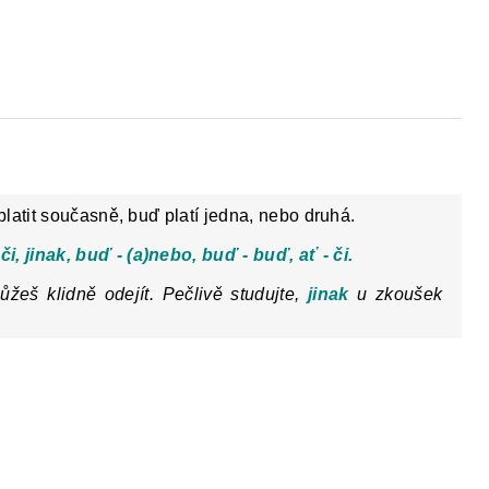
Y
DĚJEPIS PRO ZÁKLADNÍ ŠKOLY
FAC
latit současně, buď platí jedna, nebo druhá.
i, jinak, buď - (a)nebo, buď - buď, ať - či.
žeš klidně odejít. Pečlivě studujte,
jinak
u zkoušek