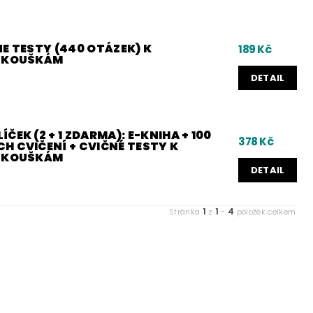
E TESTY (440 OTÁZEK) K
189 Kč
 ZKOUŠKÁM
DETAIL
ČEK (2 + 1 ZDARMA): E-KNIHA + 100
378 Kč
H CVIČENÍ + CVIČNÉ TESTY K
 ZKOUŠKÁM
DETAIL
1
1
4
Stránka
z
-
položek celkem