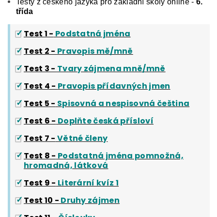
Testy z českého jazyka pro základní školy online -
6.
třída
Test 1 -
Podstatná jména
Test 2 -
Pravopis mě/mně
Test 3 -
Tvary zájmena mně/mně
Test 4 -
Pravopis přídavných jmen
Test 5 -
Spisovná a nespisovná čeština
Test 6 -
Doplňte česká přísloví
Test 7 -
Větné členy
Test 8 -
Podstatná jména pomnožná,
hromadná, látková
Test 9 -
Literární kvíz 1
Test 10 -
Druhy zájmen