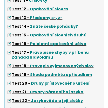
Test 11 -
Číslovky
Test 12 -
Opakování sloves
Test 13 -
Předpony s-, z-
Test 14 -
Znáte české pohádky?
Test 15 -
Opakování slovních druhů
Test 16 -
Pololetní opakování učiva
Test 17 -
Pravopisné chyby v příběhu
Záhada hlavolamu
Test 18 -
Pravopis vyjmenovaných slov
Test 19 -
Shoda podmětu s přísudkem
Test 20 -
Druhy příslovečného určení
Test 21 -
Útvary národního jazyka
Test 22 -
Jazykověda a její složky