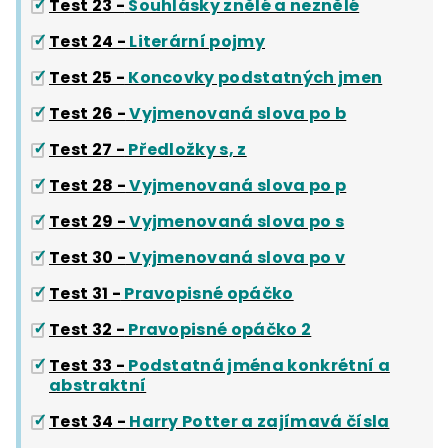
Test 23 -
Souhlásky znělé a neznělé
Test 24 -
Literární pojmy
Test 25 -
Koncovky podstatných jmen
Test 26 -
Vyjmenovaná slova po b
Test 27 -
Předložky s, z
Test 28 -
Vyjmenovaná slova po p
Test 29 -
Vyjmenovaná slova po s
Test 30 -
Vyjmenovaná slova po v
Test 31 -
Pravopisné opáčko
Test 32 -
Pravopisné opáčko 2
Test 33 -
Podstatná jména konkrétní a
abstraktní
Test 34 -
Harry Potter a zajímavá čísla