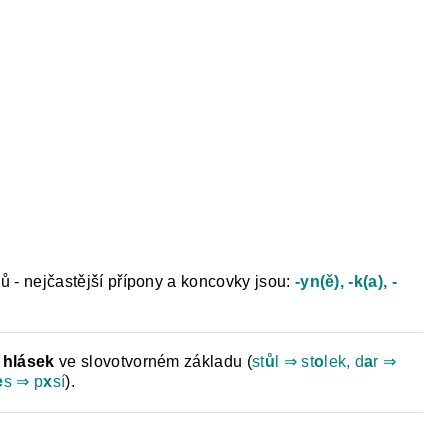
ů - nejčastější přípony a koncovky jsou:
-yn(ě), -k(a), -
hlásek
ve slovotvorném základu (
st
ů
l ⇒ st
o
lek, d
a
r ⇒
e
s ⇒ p
x
sí
).