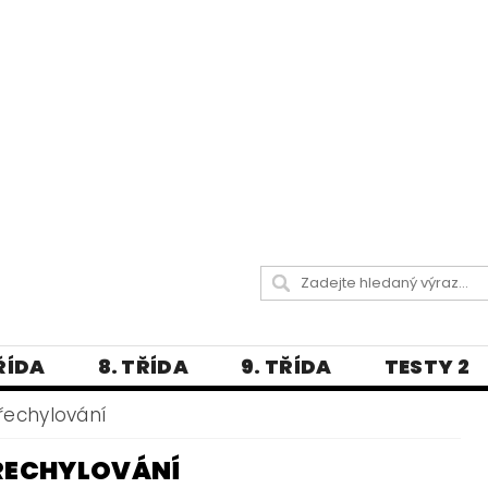
TŘÍDA
8. TŘÍDA
9. TŘÍDA
TESTY 2
LITERATURA
JAZYKOVĚDNÝ SLOVNÍČ
řechylování
 A PRAVOPISNÁ CVIČENÍ
ŘECHYLOVÁNÍ
А МОВА ДЛЯ УКРАЇНЦІВ
BLOG - VŠE O ČEŠT