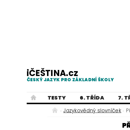
iČEŠTINA.cz
ČESKÝ JAZYK PRO ZÁKLADNÍ ŠKOLY
TESTY
6. TŘÍDA
7. 
PRAVOPIS
PRACOVNÍ LISTY
Jazykovědný slovníček
P
E-SHOP 2
TESTY
DIKTÁTY
P
ČEŠTINA PRO UKRAJINCE - ЧЕСЬК