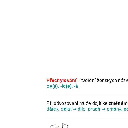
Přechylování
= tvoření ženských názv
ov(á), -ic(e), -á
.
Při odvozování může dojít ke
změnám 
d
á
rek, d
ě
lat ⇒ d
í
lo, pra
ch
⇒ pra
š
ný, p