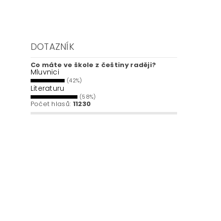
DOTAZNÍK
Co máte ve škole z češtiny raději?
Mluvnici
(42%)
Literaturu
(58%)
Počet hlasů:
11230