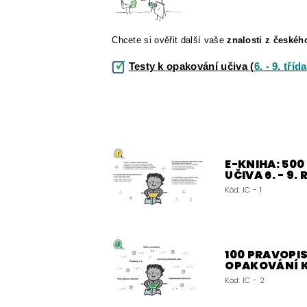
Chcete si ověřit další vaše
znalosti z českéh
Testy k opakování učiva
(
6. - 9. třída
E-KNIHA: 50
UČIVA 6. - 9.
Kód:
IC - 1
100 PRAVOPIS
OPAKOVÁNÍ 
Kód:
IC - 2