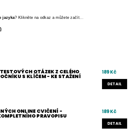
o jazyka
?
Klikněte na odkaz a můžete začít...
)
0 TESTOVÝCH OTÁZEK Z CELÉHO
189 Kč
 ROČNÍKU S KLÍČEM - KE STAŽENÍ
DETAIL
NÝCH ONLINE CVIČENÍ -
189 Kč
KOMPLETNÍHO PRAVOPISU
DETAIL