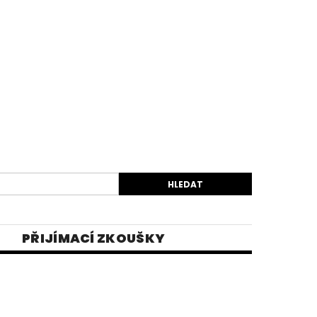
PŘIJÍMACÍ ZKOUŠKY
EK
VIDEA
E-SHOP 1
INĚ