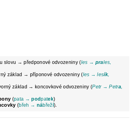
Y
DĚJEPIS PRO ZÁKLADNÍ ŠKOLY
FAC
ému slovu → předponové odvozeniny (
les →
pra
les,
orný základ → příponové odvozeniny (
les → les
ík
,
tvorný základ → koncovkové odvozeniny (
Petr → Petr
a
,
ípony
(
pata →
pod
pat
ek
)
ncovky
(
břeh →
ná
břež
í
).