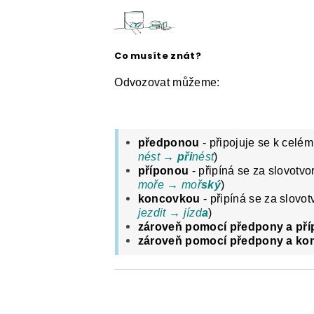
ČESKÝ JAZYK PRO STŘEDNÍ ŠKOL
O NAŠICH STRÁNKÁCH
Co musíte znát?
Odvozovat můžeme:
předponou
- připojuje se k cel
nést →
při
nést
)
příponou
- připíná se za slovotv
moře → moř
ský
)
koncovkou
- připíná se za slovo
jezdit → jízd
a
)
zároveň pomocí předpony a př
zároveň pomocí předpony a ko