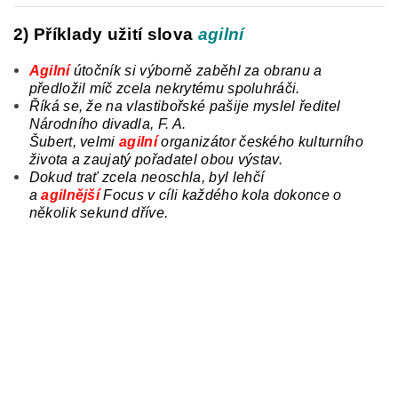
2) Příklady užití slova
agilní
Agilní
útočník
si výborně zaběhl za obranu a
předložil míč zcela nekrytému spoluhráči.
Říká se, že na vlastibořské pašije myslel ředitel
Národního divadla, F. A.
Šubert,
velmi
agilní
organizátor českého kulturního
života a zaujatý pořadatel obou výstav.
Dokud trať zcela neoschla,
byl
lehčí
a
agilnější
Focus v cíli každého kola dokonce o
několik sekund dříve.