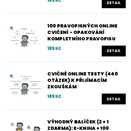
189 Kč
DETAIL
100 PRAVOPISNÝCH ONLINE
CVIČENÍ - OPAKOVÁNÍ
KOMPLETNÍHO PRAVOPISU
189 Kč
DETAIL
CVIČNÉ ONLINE TESTY (440
OTÁZEK) K PŘIJÍMACÍM
ZKOUŠKÁM
189 Kč
DETAIL
VÝHODNÝ BALÍČEK (2 + 1
ZDARMA): E-KNIHA + 100