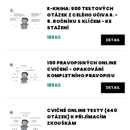
E-KNIHA: 500 TESTOVÝCH
OTÁZEK Z CELÉHO UČIVA 6. -
9. ROČNÍKU S KLÍČEM - KE
STAŽENÍ
189 Kč
DETAIL
100 PRAVOPISNÝCH ONLINE
CVIČENÍ - OPAKOVÁNÍ
KOMPLETNÍHO PRAVOPISU
189 Kč
DETAIL
CVIČNÉ ONLINE TESTY (440
OTÁZEK) K PŘIJÍMACÍM
ZKOUŠKÁM