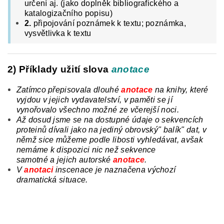
určení aj. (jako doplněk bibliografického a
katalogizačního popisu)
2.
připojování poznámek k textu; poznámka,
vysvětlivka k textu
2) Příklady užití slova
anotace
Zatímco přepisovala dlouhé
anotace
na
knihy, které
vyjdou v jejich vydavatelství, v paměti se jí
vynořovalo všechno možné ze včerejší noci.
Až dosud jsme se na dostupné údaje o sekvencích
proteinů dívali jako na jediný obrovský" balík" dat, v
němž sice můžeme podle libosti vyhledávat, avšak
nemáme k dispozici nic než sekvence
samotné
a
jejich autorské
anotace
.
V
anotaci
inscenace
je
naznačena výchozí
dramatická situace.