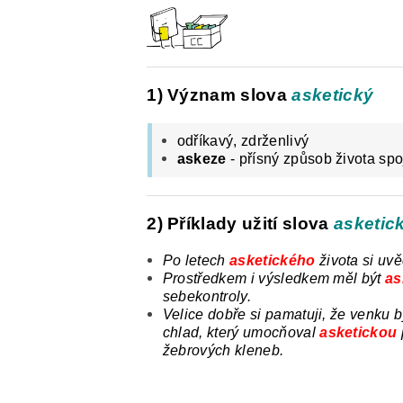
ČESKÝ JAZYK PRO STŘEDNÍ ŠKOL
O NAŠICH STRÁNKÁCH
1) Význam slova
asketický
odříkavý, zdrženlivý
askeze
- přísný způsob života spo
2) Příklady užití slova
asketic
Po letech
asketického
života
si uv
Prostředkem i výsledkem měl
být
as
sebekontroly.
Velice dobře si pamatuji, že venku b
chlad,
který
umocňoval
asketickou
žebrových kleneb.