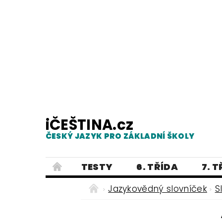
iČEŠTINA.cz
ČESKÝ JAZYK PRO ZÁKLADNÍ ŠKOLY
TESTY
6. TŘÍDA
7. 
PRAVOPIS
PRACOVNÍ LISTY
Jazykovědný slovníček
S
E-SHOP 2
TESTY
DIKTÁTY
ČEŠTINA PRO UKRAJINCE - ЧЕСЬК