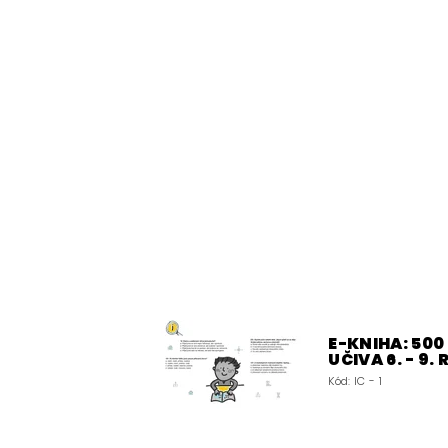
E-KNIHA: 50
UČIVA 6. - 9.
Kód:
IC - 1