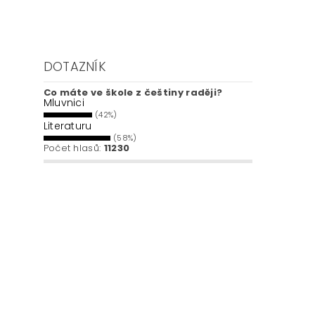
DOTAZNÍK
Co máte ve škole z češtiny raději?
Mluvnici
(42%)
Literaturu
(58%)
Počet hlasů:
11230