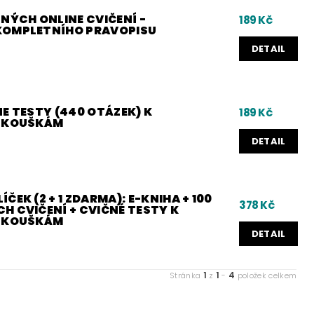
NÝCH ONLINE CVIČENÍ -
189 Kč
KOMPLETNÍHO PRAVOPISU
DETAIL
E TESTY (440 OTÁZEK) K
189 Kč
 ZKOUŠKÁM
DETAIL
ČEK (2 + 1 ZDARMA): E-KNIHA + 100
378 Kč
H CVIČENÍ + CVIČNÉ TESTY K
 ZKOUŠKÁM
DETAIL
1
1
4
Stránka
z
-
položek celkem