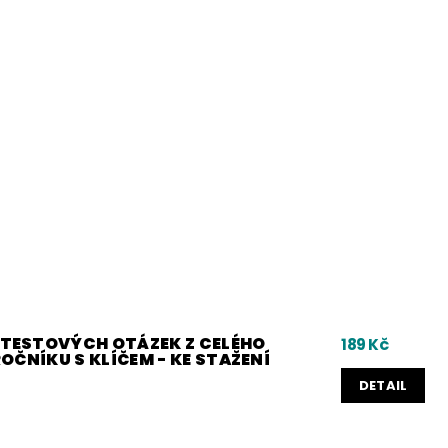
0 TESTOVÝCH OTÁZEK Z CELÉHO
189 Kč
 ROČNÍKU S KLÍČEM - KE STAŽENÍ
DETAIL