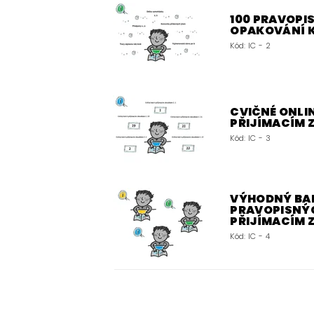
100 PRAVOPIS
OPAKOVÁNÍ 
Kód:
IC - 2
CVIČNÉ ONLIN
PŘIJÍMACÍM
Kód:
IC - 3
VÝHODNÝ BALÍ
PRAVOPISNÝC
PŘIJÍMACÍM
Kód:
IC - 4