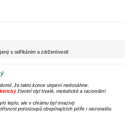
Y
DĚJEPIS PRO ZÁKLADNÍ ŠKOLY
FAC
jený s odříkáním a zdrženlivostí
ký
ědomil, že takto konce utrpení nedosáhne.
ketický
životní styl trvalé, metodické a racionální
ylo teplo, ale v chrámu byl mrazivý
přísnost polosloupů obepínajících pilíře i racionalitu