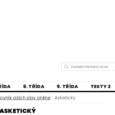
TŘÍDA
8. TŘÍDA
9. TŘÍDA
TESTY 2
LITERATURA
JAZYKOVĚDNÝ SLOVNÍČ
lovník cizích slov online
Asketický
 A PRAVOPISNÁ CVIČENÍ
ASKETICKÝ
А МОВА ДЛЯ УКРАЇНЦІВ
BLOG - VŠE O ČEŠT