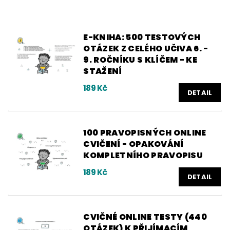
E-KNIHA: 500 TESTOVÝCH
OTÁZEK Z CELÉHO UČIVA 6. -
9. ROČNÍKU S KLÍČEM - KE
STAŽENÍ
189 Kč
DETAIL
100 PRAVOPISNÝCH ONLINE
CVIČENÍ - OPAKOVÁNÍ
KOMPLETNÍHO PRAVOPISU
189 Kč
DETAIL
CVIČNÉ ONLINE TESTY (440
OTÁZEK) K PŘIJÍMACÍM