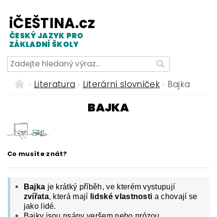
iČEŠTINA.cz
ČESKÝ JAZYK PRO
ZÁKLADNÍ ŠKOLY
Literatura
Literární slovníček
Bajka
BAJKA
Co musíte znát?
Bajka
je krátký příběh, ve kterém vystupují
zvířata
, která mají
lidské vlastnosti
a chovají se
jako lidé.
Bajky jsou psány veršem nebo prózou.