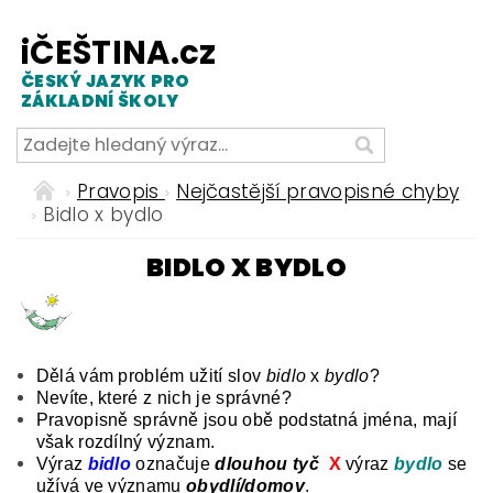
iČEŠTINA.cz
ČESKÝ JAZYK PRO
ZÁKLADNÍ ŠKOLY
Pravopis
Nejčastější pravopisné chyby
Bidlo x bydlo
BIDLO X BYDLO
Dělá vám problém užití slov
bidlo
x
bydlo
?
Nevíte, které z nich je správné?
Pravopisně správně jsou obě podstatná jména, mají
však rozdílný význam.
Výraz
b
i
dlo
označuje
dlouhou tyč
X
výraz
b
y
dlo
se
užívá ve významu
obydlí/domov
.