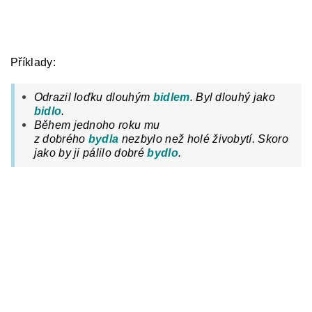
Příklady:
Odrazil loďku dlouhým
bidlem
. Byl dlouhý jako
bidlo
.
Během jednoho roku mu
z
dobrého
bydla
nezbylo než holé živobytí. S
koro
jako by ji pálilo dobré
bydlo
.