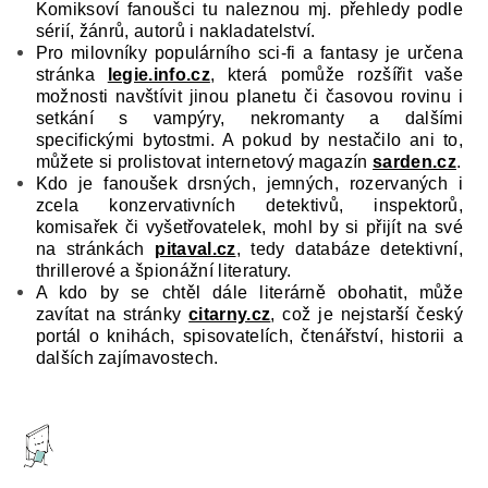
Komiksoví fanoušci tu naleznou mj. přehledy podle
sérií, žánrů, autorů i nakladatelství.
Pro milovníky populárního sci-fi a fantasy je určena
stránka
legie.info.cz
, která pomůže rozšířit vaše
možnosti navštívit jinou planetu či časovou rovinu i
setkání s vampýry, nekromanty a dalšími
specifickými bytostmi. A pokud by nestačilo ani to,
můžete si prolistovat internetový magazín
sarden.cz
.
Kdo je fanoušek drsných, jemných, rozervaných i
zcela konzervativních detektivů, inspektorů,
komisařek či vyšetřovatelek, mohl by si přijít na své
na stránkách
pitaval.cz
, tedy databáze detektivní,
thrillerové a špionážní literatury.
A kdo by se chtěl dále literárně obohatit, může
zavítat na stránky
citarny.cz
, což je nejstarší český
portál o knihách, spisovatelích, čtenářství, historii a
dalších zajímavostech.