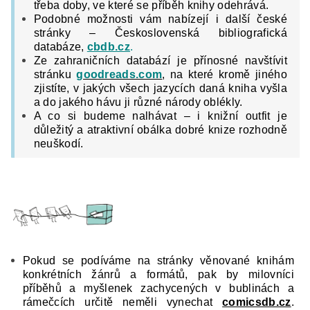
třeba doby, ve které se příběh knihy odehrává.
Podobné možnosti vám nabízejí i další české
stránky – Československá bibliografická
databáze,
cbdb.cz
.
Ze zahraničních databází je přínosné navštívit
stránku
goodreads.com
, na které kromě jiného
zjistíte, v jakých všech jazycích daná kniha vyšla
a do jakého hávu ji různé národy oblékly.
A co si budeme nalhávat – i knižní outfit je
důležitý a atraktivní obálka dobré knize rozhodně
neuškodí.
Pokud se podíváme na stránky věnované knihám
konkrétních žánrů a formátů, pak by milovníci
příběhů a myšlenek zachycených v bublinách a
rámečcích určitě neměli vynechat
comicsdb.cz
.