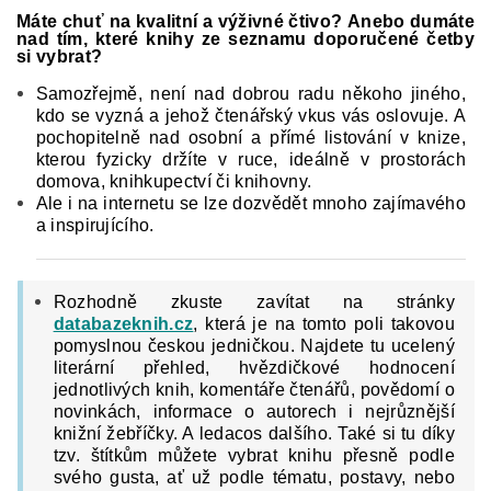
Máte chuť na kvalitní a výživné čtivo?
Anebo dumáte
nad tím, které knihy ze seznamu doporučené četby
si vybrat?
Samozřejmě, není nad dobrou radu někoho jiného,
kdo se vyzná a jehož čtenářský vkus vás oslovuje. A
pochopitelně nad osobní a přímé listování v knize,
kterou fyzicky držíte v ruce, ideálně v prostorách
domova, knihkupectví či knihovny.
Ale i na internetu se lze dozvědět mnoho zajímavého
a inspirujícího.
Rozhodně zkuste zavítat na stránky
databazeknih.cz
, která je na tomto poli takovou
pomyslnou českou jedničkou.
Najdete tu ucelený
literární přehled, hvězdičkové hodnocení
jednotlivých knih, komentáře čtenářů, povědomí o
novinkách, informace o autorech i nejrůznější
knižní žebříčky. A ledacos dalšího. Také si tu díky
tzv. štítkům můžete vybrat knihu přesně podle
svého gusta, ať už podle tématu, postavy, nebo