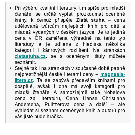
Při výběru kvalitní literatury, tím spíše pro mladší
čtenáře, se určitě vyplatí prozkoumat oceněné
knihy, k čemuž přispěje
Zlatá stuha
– cena
udělovaná tvůrcům nejlepších knih pro děti a
mládež vydaných v českém jazyce. Je to jediná
cena v ČR zaměřená výhradně na tento typ
literatury a je udílena z hlediska několika
kategorií i žánrových rozlišení. Na stránkách
zlatastuha.cz
. se s oceněnými tituly můžete
seznámit.
Stejně tak i na stránkách v současné době patrně
nejprestižnější české literární ceny –
magnesia-
litera.cz
.
Ta se zabývá především knihami pro
dospělé, avšak i ona má svoji kategorii pro
mladší čtenáře. A samozřejmě také Nobelova
cena za literaturu, Cena Hanse Christiana
Andersena, Pulitzerova cena a další – ale
vyhledat si seznam oceněných knih a autorů pro
vás jistě bude hračka.