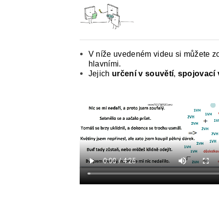
ČESKÝ JAZYK PRO STŘEDNÍ ŠKOL
O NAŠICH STRÁNKÁCH
V níže uvedeném videu si můžete 
hlavními.
Jejich
určení v souvětí
,
spojovací 