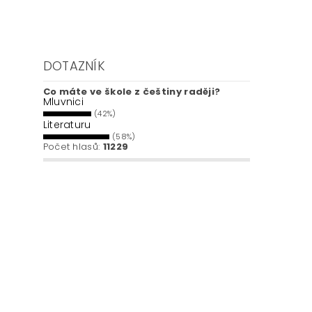
DOTAZNÍK
Co máte ve škole z češtiny raději?
Mluvnici
(42%)
Literaturu
(58%)
Počet hlasů:
11229