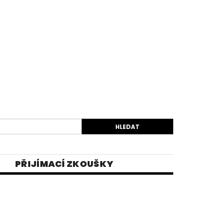
PŘIJÍMACÍ ZKOUŠKY
EK
VIDEA
E-SHOP 1
INĚ