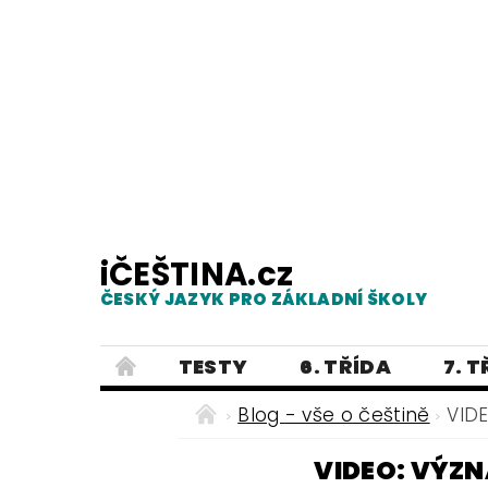
iČEŠTINA.cz
ČESKÝ JAZYK PRO ZÁKLADNÍ ŠKOLY
TESTY
6. TŘÍDA
7. 
PRAVOPIS
PRACOVNÍ LISTY
Blog - vše o češtině
VID
E-SHOP 2
TESTY
DIKTÁTY
VIDEO: VÝZ
ČEŠTINA PRO UKRAJINCE - ЧЕСЬК