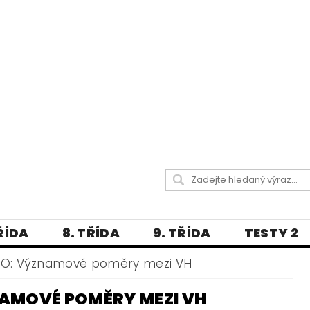
TŘÍDA
8. TŘÍDA
9. TŘÍDA
TESTY 2
LITERATURA
JAZYKOVĚDNÝ SLOVNÍČ
EO: Významové poměry mezi VH
 A PRAVOPISNÁ CVIČENÍ
NAMOVÉ POMĚRY MEZI VH
А МОВА ДЛЯ УКРАЇНЦІВ
BLOG - VŠE O ČEŠT