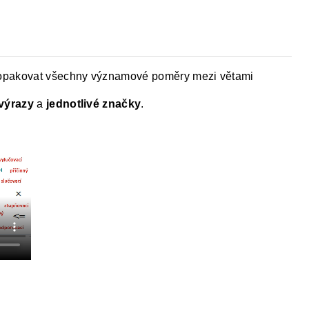
Y
DĚJEPIS PRO ZÁKLADNÍ ŠKOLY
FAC
zopakovat všechny významové poměry mezi větami
výrazy
a
jednotlivé značky
.