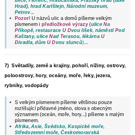
ulice, Florenc, Hradčanská, Pražský hrad (také
Hrad), hrad Karlštejn, Národní muzeum,
Petrov
...
Pozor!
U názvů ulic a domů píšeme velkým
písmenem i
předložkové výrazy
(
ulice
N
a
P
říkopě, restaurace
U
D
vou lišek, náměstí
P
od
K
aštany, ulice
N
ad
T
erasou, lékárna
U
D
ivadla, dům
U
D
vou slunců
)
...
7) Světadíly, země a krajiny, pohoří, nížiny, ostrovy,
poloostrovy, hory, oceány, moře, řeky, jezera,
rybníky, vodopády
S velkým písmenem píšeme většinou pouze
rozlišující přídavné jméno, slova s obecným
významem (oceán, moře, hory...) píšeme s malým
písmenem.
Afrika, Asie, Švédsko, Kaspické moře,
Středozemní moře, Českomoravská