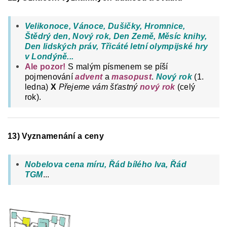
Velikonoce, Vánoce, Dušičky, Hromnice,
Štědrý den, Nový rok, Den Země, Měsíc knihy,
Den lidských práv, Třicáté letní olympijské hry
v Londýně...
Ale pozor!
S malým písmenem se píší
pojmenování
advent
a
masopust
.
Nový rok
(1.
ledna)
X
Přejeme vám šťastný
nový rok
(celý
rok).
13) Vyznamenání a ceny
Nobelova cena míru, Řád bílého lva, Řád
TGM
...