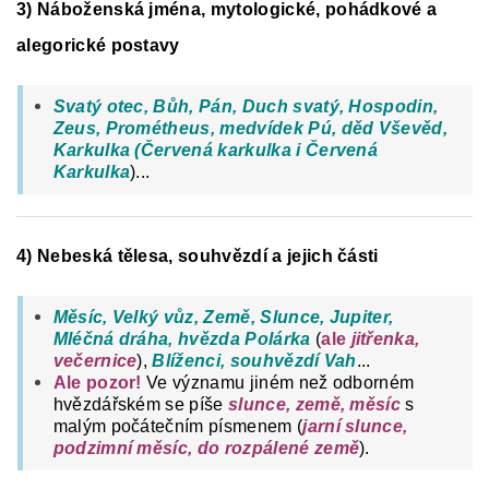
3) Náboženská jména, mytologické, pohádkové a
alegorické postavy
Svatý otec, Bůh, Pán, Duch svatý, Hospodin,
Zeus, Prométheus, medvídek Pú, děd Vševěd,
Karkulka (Červená karkulka i Červená
Karkulka
)...
4) Nebeská tělesa, souhvězdí a jejich části
Měsíc, Velký vůz, Země, Slunce, Jupiter,
Mléčná dráha, hvězda Polárka
(
ale
jitřenka,
večernice
),
Blíženci, souhvězdí Vah
...
Ale pozor!
Ve významu jiném než odborném
hvězdářském se píše
slunce, země, měsíc
s
malým počátečním písmenem (
jarní slunce,
podzimní měsíc, do rozpálené země
).