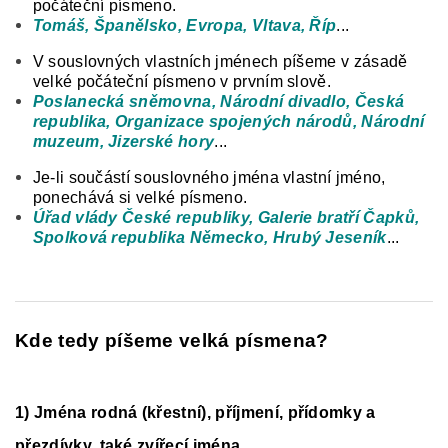
počáteční písmeno.
Tomáš, Španělsko, Evropa, Vltava, Říp
...
V souslovných vlastních jménech píšeme v zásadě
velké počáteční písmeno v prvním slově.
Poslanecká sněmovna, Národní divadlo, Česká
republika, Organizace spojených národů, Národní
muzeum, Jizerské hory
...
Je-li součástí souslovného jména vlastní jméno,
ponechává si velké písmeno.
Úřad vlády České republiky, Galerie bratří Čapků,
Spolková republika Německo, Hrubý Jeseník
...
Kde tedy píšeme velká písmena?
1) Jména rodná (křestní), příjmení, přídomky a
přezdívky, také zvířecí jména