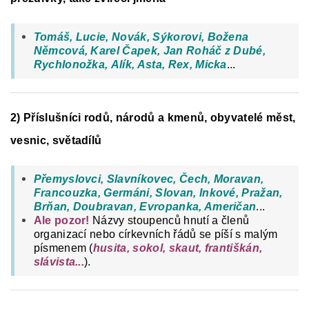
Tomáš, Lucie, Novák, Sýkorovi, Božena
Němcová, Karel Čapek, Jan Roháč z Dubé,
Rychlonožka, Alík, Asta, Rex, Micka
...
2) Příslušníci rodů, národů a kmenů, obyvatelé měst,
vesnic, světadílů
Přemyslovci, Slavníkovec, Čech, Moravan,
Francouzka, Germáni, Slovan, Inkové, Pražan,
Brňan, Doubravan, Evropanka, Američan
...
Ale pozor!
Názvy stoupenců hnutí a členů
organizací nebo církevních řádů se píší s malým
písmenem (
husita, sokol, skaut, františkán,
slávista...
).