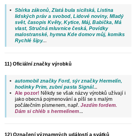
Sbírka zákonů, Zlatá bula sicilská, Listina
lidských práv a svobod, Lidové noviny, Mladý
svět, časopis Květy,
Kytice, Máj, Babička, Má
vlast, Stručná mluvnice česká, Povídky
malostranské, hymna Kde domov můj, komiks
Rychlé šípy.
..
11) Oficiální značky výrobků
automobil značky Ford, sýr značky Hermelín,
hodinky Prim, zubní pasta Signál.
..
Ale pozor!
Někdy se však názvy výrobků užívají i
jako obecná pojmenování a píší se s malým
počátečním písmenem, např.
Jezdím fordem.
Dám si chléb s hermelínem
...
12) Označení významných událostí a svátků