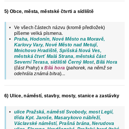
5) Obce, města, městské čtvrti a sídliště
Ve všech částech názvu (kromě předložek)
píšeme velká písmena.
Praha, Hodonín, Nové Město na Moravě,
Karlovy Vary, Nové Město nad Metují,
Mnichovo Hradiště, Spišská Nová Ves,
městská čtvrť Malá Strana, městská část
Severní Terasa, sídliště Černý Most
,
Bílá Hora
(
část Prahy
) x
Bílá hora
(
pahorek, na němž se
odehrála známá bitva
)...
6) Ulice, náměstí, stavby, mosty, stanice a zastávky
ulice Pražská, náměstí Svobody, most Legií,
třída Kpt. Jaroše, Masarykovo nábřeží,
Václavské náměstí, Prašná brána, Nerudova