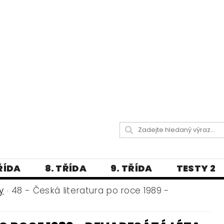
TŘÍDA
8. TŘÍDA
9. TŘÍDA
TESTY 2
LITERATURA
JAZYKOVĚDNÝ SLOVNÍČ
y
48 - Česká literatura po roce 1989 -
 A PRAVOPISNÁ CVIČENÍ
А МОВА ДЛЯ УКРАЇНЦІВ
BLOG - VŠE O ČEŠT