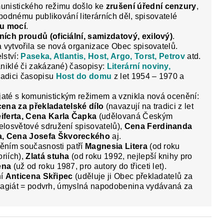
unistického režimu došlo ke
zrušení úřední cenzury
,
obodnému publikování literárních děl, spisovatelé
ou mocí
.
rních proudů (oficiální, samizdatový, exilový)
.
 vytvořila se nová organizace Obec spisovatelů.
lství:
Paseka, Atlantis, Host, Argo, Torst, Petrov
atd.
niklé či zakázané) časopisy:
Literární noviny,
radici časopisu
Host do domu
z let 1954 – 1970 a
spjaté s komunistickým režimem a vznikla nová ocenění:
 cena za překladatelské dílo
(navazují na tradici z let
iferta, Cena Karla Čapka
(udělovaná Českým
losvětové sdružení spisovatelů),
Cena Ferdinanda
a, Cena Josefa Škvoreckého
aj.
něním současnosti patří
Magnesia Litera
(od roku
riích),
Zlatá stuha
(od roku 1992, nejlepší knihy pro
ena
(už od roku 1987, pro autory do třiceti let).
ní
Anticena Skřipec
(uděluje ji Obec překladatelů za
 plagiát = podvrh, úmyslná napodobenina vydávaná za