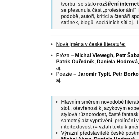
tvorbu, se stalo
rozšíření interne
se přesunula část „profesionální“ li
podobě, autoři, kritici a čtenáři 
stránek, blogů, sociálních sítí aj.,
Nová jména v české literatuře:
Próza –
Michal Viewegh, Petr Šabac
Patrik Ouředník, Daniela Hodrová
aj.
Poezie –
Jaromír Typlt, Petr Bork
aj.
Hlavním směrem novodobé literatu
stol., otevřenost k jazykovým exp
stylová různorodost, časté fantask
samotný akt vyprávění, prolínání
intertextovost (= vztah textu k ji
Výrazní představitelé české postmo