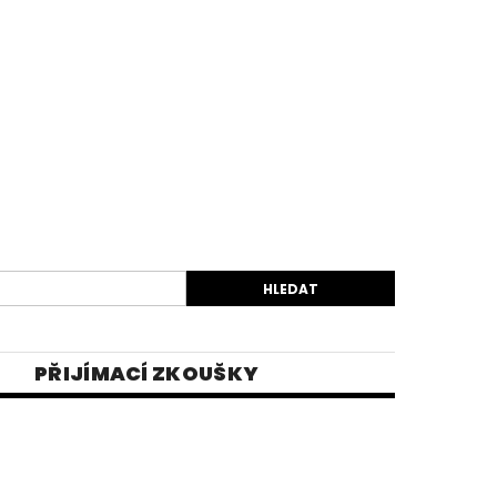
PŘIJÍMACÍ ZKOUŠKY
EK
VIDEA
E-SHOP 1
INĚ