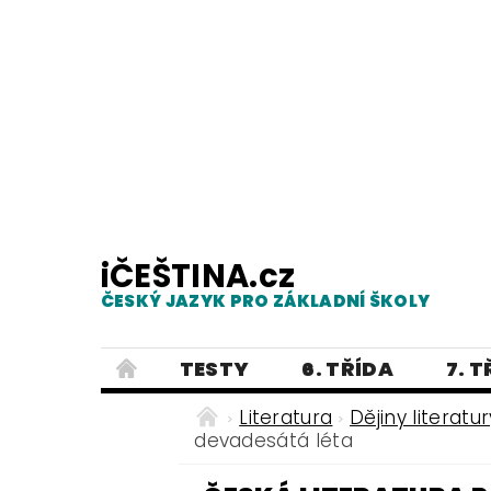
iČEŠTINA.cz
ČESKÝ JAZYK PRO ZÁKLADNÍ ŠKOLY
TESTY
6. TŘÍDA
7. 
PRAVOPIS
PRACOVNÍ LISTY
Literatura
Dějiny literatur
devadesátá léta
E-SHOP 2
TESTY
DIKTÁTY
ČEŠTINA PRO UKRAJINCE - ЧЕСЬК