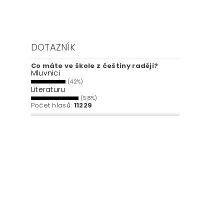
DOTAZNÍK
Co máte ve škole z češtiny raději?
Mluvnici
(42%)
Literaturu
(58%)
Počet hlasů:
11229