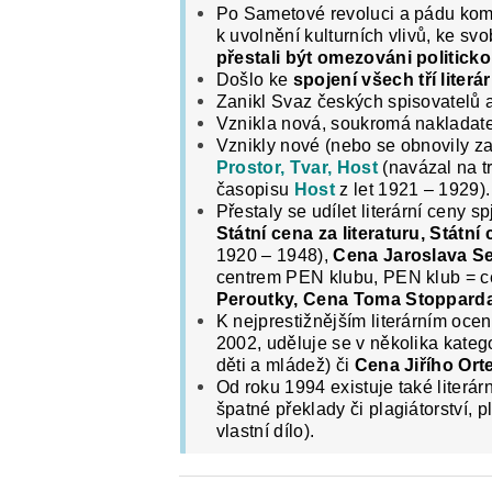
Po Sametové revoluci a pádu kom
k uvolnění kulturních vlivů, ke sv
přestali být omezováni politick
Došlo ke
spojení všech tří literá
Zanikl Svaz českých spisovatelů a
Vznikla nová, soukromá nakladate
Vznikly nové (nebo se obnovily za
Prostor, Tvar, Host
(navázal na t
časopisu
Host
z let 1921 – 1929).
Přestaly se udílet literární ceny 
Státní cena za literaturu, Státní
1920 – 1948),
Cena Jaroslava Se
centrem PEN klubu, PEN klub = ce
Peroutky, Cena Toma Stoppard
K nejprestižnějším literárním oce
2002, uděluje se v několika katego
děti a mládež) či
Cena Jiřího Ort
Od roku 1994 existuje také literár
špatné překlady či plagiátorství,
vlastní dílo).