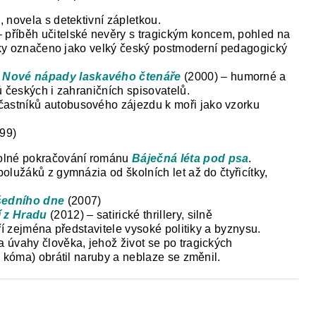
, novela s detektivní zápletkou.
 příběh učitelské nevěry s tragickým koncem, pohled na
icky označeno jako velký český postmoderní pedagogický
,
Nové nápady laskavého čtenáře
(2000) – humorné a
ů českých i zahraničních spisovatelů.
častníků autobusového zájezdu k moři jako vzorku
99)
olné pokračování románu
Báječná léta pod psa
.
olužáků z gymnázia od školních let až do čtyřicítky,
šedního dne
(2007)
í z Hradu
(2012) – satirické thrillery, silně
ří zejména představitele vysoké politiky a byznysu.
a úvahy člověka, jehož život se po tragických
, kóma) obrátil naruby a neblaze se změnil.