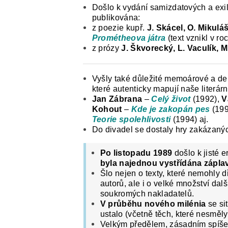
Došlo k vydání samizdatových a exilo
publikována:
z poezie kupř.
J. Skácel, O. Mikuláše
Prométheova játra
(text vznikl v ro
z prózy
J. Škvorecký, L. Vaculík, M
Vyšly také důležité memoárové a dení
které autenticky mapují naše literární
Jan Zábrana
–
Celý život
(1992),
V
Kohout
–
Kde je zakopán pes
(19
Teorie spolehlivosti
(1994) aj.
Do divadel se dostaly hry zakázaný
Po listopadu 1989
došlo k jisté 
byla najednou vystřídána záplav
Šlo nejen o texty, které nemohly d
autorů, ale i o velké množství dal
soukromých nakladatelů.
V průběhu nového milénia
se si
ustalo (včetně těch, které nesměly
Velkým předělem, zásadním spíše 