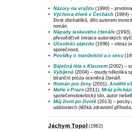
Názory na vraždu
(1990) – prvotina
Výchova dívek v Čechách
(1994) –
život zbohatlíků, dílo autorem iron
román.
Nápady laskavého čtenáře
(1993)
přesvědčivé imitace autorských styl
Účastníci zájezdu
(1996) – obraz ú
společnosti.
Povídky o manželství a o sexu
(19
Báječná léta s Klausem
(2002) – v
Vybíjená
(2004) – osudy několika sp
bilanční próza oceněná čtenáři.
Román pro ženy
(2001),
Andělé v
Mafie v Praze
(2011),
Mráz přicház
společenskokritický tón, autor nešet
Můj život po životě
(2013) – pocity 
událostech (těžká zdravotní příhoda
Jáchym Topol
(1962)