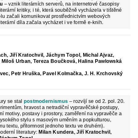
tu
– vznik literárních serverů, na internetové časopisy
terární kritiky, i té, která souběžně vycházela v tištěné
spolu začali komunikovat prostřednictvím webových
 literární díla začala vycházet i ve formě e-knih.
h, Jiří Kratochvil, Jáchym Topol, Michal Ajvaz,
, Miloš Urban, Tereza Boučková,
Halina Pawlowská
ovec, Petr Hruška, Pavel Kolmačka, J. H. Krchovský
ry se stal
postmodernismus
– rozvíjí se od 2. pol. 20.
erimentům, hravost a netradiční vypravěčské postupy,
ní motivy, postavy i prostory, zaměření na vypravěče a
 vysokého stylu s masovým uměním a popkulturou,
nému textu, přítomnost jednoho textu ve druhém).
derní literatury:
Milan Kundera, Jiří Kratochvil,