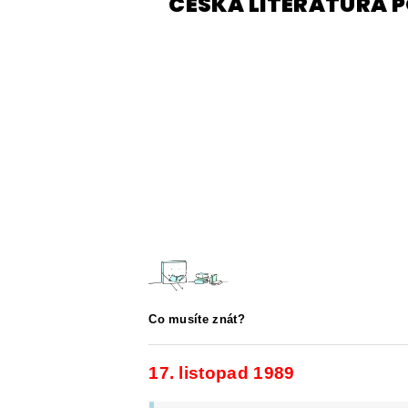
ČESKÁ LITERATURA P
ČESKÝ JAZYK PRO STŘEDNÍ ŠKOL
O NAŠICH STRÁNKÁCH
Co musíte znát?
17. listopad 1989