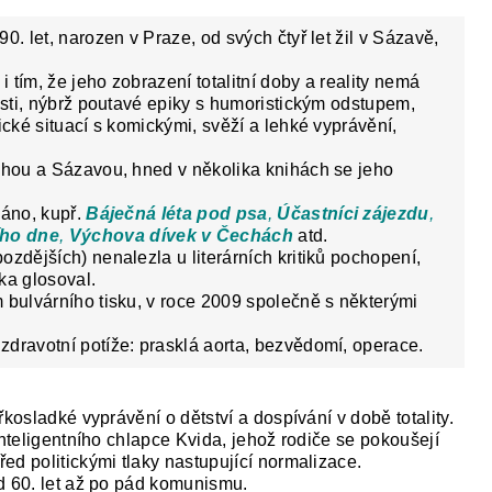
0. let, narozen v Praze, od svých čtyř let žil v Sázavě,
i tím, že jeho zobrazení totalitní doby a reality nemá
vosti, nýbrž poutavé epiky s humoristickým odstupem,
ické situací s komickými, svěží a lehké vyprávění,
rahou a Sázavou, hned v několika knihách se jeho
váno, kupř.
Báječná léta pod psa
,
Účastníci zájezdu
,
ho dne
,
Výchova dívek v Čechách
atd.
zdějších) nenalezla u literárních kritiků pochopení,
ka glosoval.
 bulvárního tisku, v roce 2009 společně s některými
dravotní potíže: prasklá aorta, bezvědomí, operace.
řkosladké vyprávění o dětství a dospívání v době totality.
inteligentního chlapce Kvida, jehož rodiče se pokoušejí
ed politickými tlaky nastupující normalizace.
d 60. let až po pád komunismu.