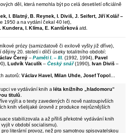
vých děl, která nemohla být po celá desetiletí oficiálně
k, I. Blatný, B. Reynek, I. Diviš, J. Seifert, Jiří Kolář –
ce 1950 a na vydání čekal 40 let),
. Kundera, I. Klíma, E. Kantůrková
atd.
kové prózy (samizdatově či exilově vyšly již dříve),
 dějiny 20. století i dílčí úseky totalitního období:
áclav Černý
–
Paměti I. – III.
(1992, 1994),
Pavel
90),
Ludvík Vaculík
–
Český snář
(1990),
Ivan Diviš
–
ch autorů:
Václav Havel, Milan Uhde, Josef Topol
…
erupci ve vydávání knih a
léta knižního „hladomoru“
ou titulů
.
říve vyjít a o texty zavedených či nově nastoupivších
ších knih všelijaké úrovně z produkce nejrůznějších
tuace stabilizovala a až příliš překotné vydávání knih
 vyjít v období socialismu).
pro literární provoz, než pro samotnou spisovatelskou