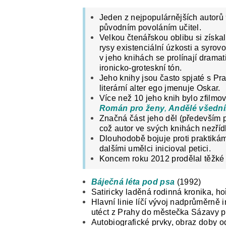
Jeden z nejpopulárnějších autorů 9
původním povoláním učitel.
Velkou čtenářskou oblibu si získal 
rysy existenciální úzkosti a syro
v jeho knihách se prolínají dramat
ironicko-groteskní tón.
Jeho knihy jsou často spjaté s P
literární alter ego jmenuje Oskar.
Více než 10 jeho knih bylo zfilmo
Román pro ženy
,
Andělé všední
Značná část jeho děl (především po
což autor ve svých knihách nezříd
Dlouhodobě bojuje proti praktikám
dalšími umělci inicioval petici.
Koncem roku 2012 prodělal těžké z
Báječná léta pod psa
(1992)
Satiricky laděná rodinná kronika, ho
Hlavní linie líčí vývoj nadprůměrně 
utéct z Prahy do městečka Sázavy př
Autobiografické prvky, obraz doby o