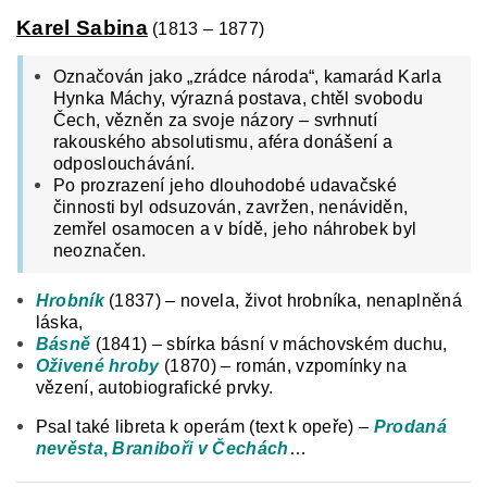
Karel Sabina
(1813 – 1877)
Označován jako „zrádce národa“, kamarád Karla
Hynka Máchy, výrazná postava, chtěl svobodu
Čech, vězněn za svoje názory – svrhnutí
rakouského absolutismu, aféra donášení a
odposlouchávání.
Po prozrazení jeho dlouhodobé udavačské
činnosti byl odsuzován, zavržen, nenáviděn,
zemřel osamocen a v bídě, jeho náhrobek byl
neoznačen.
Hrobník
(1837) – novela, život hrobníka, nenaplněná
láska,
Básně
(1841) – sbírka básní v máchovském duchu,
Oživené hroby
(1870) – román, vzpomínky na
vězení, autobiografické prvky.
Psal také libreta k operám (text k opeře) –
Prodaná
nevěsta
,
Braniboři v Čechách
…