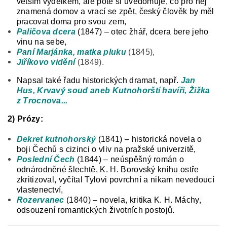
větším výdělkem, ale poté si uvědomuje, co pro něj
znamená domov a vrací se zpět, český člověk by měl
pracovat doma pro svou zem,
Paličova dcera
(1847) – otec žhář, dcera bere jeho
vinu na sebe,
Paní Marjánka, matka pluku
(1845),
Jiříkovo vidění
(1849).
Napsal také řadu historických dramat, např.
Jan
Hus, Krvavý soud aneb Kutnohorští havíři, Žižka
z Trocnova...
2) Prózy:
Dekret kutnohorský
(1841) – historická novela o
boji Čechů s cizinci o vliv na pražské univerzitě,
Poslední Čech
(1844) – neúspěšný román o
odnárodněné šlechtě, K. H. Borovský knihu ostře
zkritizoval, vyčítal Tylovi povrchní a nikam nevedoucí
vlastenectví,
Rozervanec
(1840) – novela, kritika K. H. Máchy,
odsouzení romantických životních postojů.