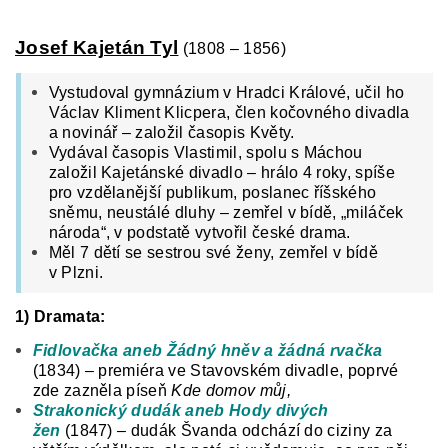
Josef Kajetán Tyl
(1808 – 1856)
Vystudoval gymnázium v Hradci Králové, učil ho
Václav Kliment Klicpera, člen kočovného divadla
a novinář – založil časopis Květy.
Vydával časopis Vlastimil, spolu s Máchou
založil Kajetánské divadlo – hrálo 4 roky, spíše
pro vzdělanější publikum, poslanec říšského
sněmu, neustálé dluhy – zemřel v bídě, „miláček
národa“, v podstatě vytvořil české drama.
Měl 7 dětí se sestrou své ženy, zemřel v bídě
v Plzni.
1) Dramata:
Fidlovačka aneb Žádný hněv a žádná rvačka
(1834)
– premiéra ve Stavovském divadle, poprvé
zde zazněla píseň
Kde domov můj,
Strakonický dudák aneb Hody divých
žen
(1847)
–
dudák Švanda odchází do ciziny za