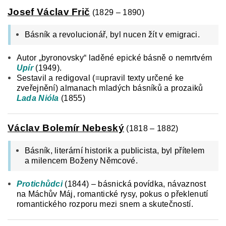
Josef Václav Frič
(1829 – 1890)
Básník a revolucionář, byl nucen žít v emigraci.
Autor „byronovsky“ laděné epické básně o nemrtvém
Upír
(1949).
Sestavil a redigoval (=upravil texty určené ke
zveřejnění) almanach mladých básníků a prozaiků
Lada Nióla
(1855)
Václav Bolemír Nebeský
(1818 – 1882)
Básník, literární historik a publicista, byl přítelem
a milencem Boženy Němcové.
Protichůdci
(1844) – básnická povídka, návaznost
na Máchův Máj, romantické rysy, pokus o překlenutí
romantického rozporu mezi snem a skutečností.