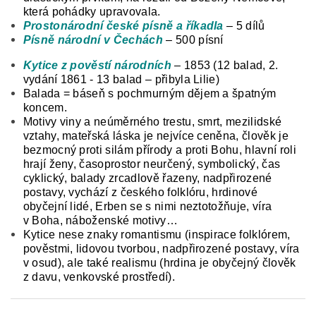
která pohádky upravovala.
Prostonárodní české písně a říkadla
– 5 dílů
Písně národní v Čechách
– 500 písní
Kytice z pověstí národních
– 1853 (12 balad, 2.
vydání 1861 - 13 balad – přibyla Lilie)
Balada = báseň s pochmurným dějem a špatným
koncem.
Motivy viny a neúměrného trestu, smrt, mezilidské
vztahy, mateřská láska je nejvíce ceněna, člověk je
bezmocný proti silám přírody a proti Bohu, hlavní roli
hrají ženy, časoprostor neurčený, symbolický, čas
cyklický, balady zrcadlově řazeny, nadpřirozené
postavy, vychází z českého folklóru, hrdinové
obyčejní lidé, Erben se s nimi neztotožňuje, víra
v Boha, náboženské motivy…
Kytice nese znaky romantismu (inspirace folklórem,
pověstmi, lidovou tvorbou, nadpřirozené postavy, víra
v osud), ale také realismu (hrdina je obyčejný člověk
z davu, venkovské prostředí).