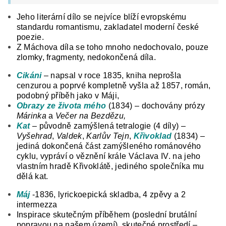
Jeho literární dílo se nejvíce blíží evropskému
standardu romantismu, zakladatel moderní české
poezie.
Z Máchova díla se toho mnoho nedochovalo, pouze
zlomky, fragmenty, nedokončená díla.
Cikáni
– napsal v roce 1835, kniha neprošla
cenzurou a poprvé kompletně vyšla až 1857, román,
podobný příběh jako v Máji,
Obrazy ze života mého
(1834) – dochovány prózy
Márinka
a
Večer na Bezdězu,
Kat
– původně zamýšlená tetralogie (4 díly) –
Vyšehrad
,
Valdek
,
Karlův Tejn
,
Křivoklad
(1834) –
jediná dokončená část zamýšleného románového
cyklu, vypráví o věznění krále Václava IV. na jeho
vlastním hradě Křivoklátě, jediného společníka mu
dělá kat.
Máj
-1836, lyrickoepická skladba, 4 zpěvy a 2
intermezza
Inspirace skutečným příběhem (poslední brutální
popravou na našem území), skutečné prostředí –