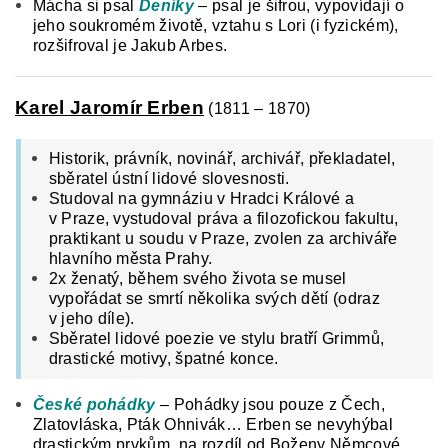
Mácha si psal
Deníky
– psal je šifrou, vypovídají o
jeho soukromém životě, vztahu s Lori (i fyzickém),
rozšifroval je Jakub Arbes.
Karel Jaromír Erben
(1811 – 1870)
Historik, právník, novinář, archivář, překladatel,
sběratel ústní lidové slovesnosti.
Studoval na gymnáziu v Hradci Králové a
v Praze, vystudoval práva a filozofickou fakultu,
praktikant u soudu v Praze, zvolen za archiváře
hlavního města Prahy.
2x ženatý, během svého života se musel
vypořádat se smrtí několika svých dětí (odraz
v jeho díle).
Sběratel lidové poezie ve stylu bratří Grimmů,
drastické motivy, špatné konce.
České pohádky
– Pohádky jsou pouze z Čech,
Zlatovláska, Pták Ohnivák… Erben se nevyhýbal
drastickým prvkům, na rozdíl od Boženy Němcové,