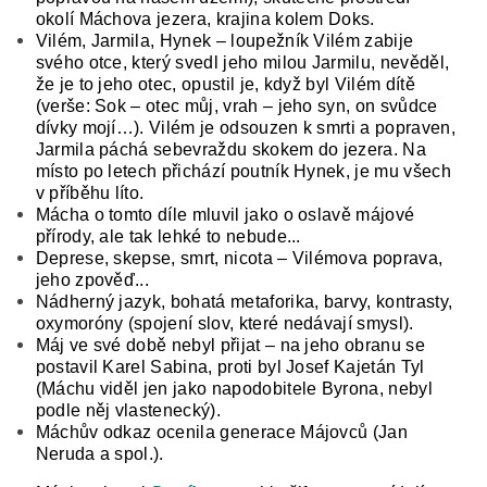
okolí Máchova jezera, krajina kolem Doks.
Vilém, Jarmila, Hynek – loupežník Vilém zabije
svého otce, který svedl jeho milou Jarmilu, nevěděl,
že je to jeho otec, opustil je, když byl Vilém dítě
(verše: Sok – otec můj, vrah – jeho syn, on svůdce
dívky mojí…). Vilém je odsouzen k smrti a popraven,
Jarmila páchá sebevraždu skokem do jezera. Na
místo po letech přichází poutník Hynek, je mu všech
v příběhu líto.
Mácha o tomto díle mluvil jako o oslavě májové
přírody, ale tak lehké to nebude...
Deprese, skepse, smrt, nicota – Vilémova poprava,
jeho zpověď...
Nádherný jazyk, bohatá metaforika, barvy, kontrasty,
oxymoróny (spojení slov, které nedávají smysl).
Máj ve své době nebyl přijat – na jeho obranu se
postavil Karel Sabina, proti byl Josef Kajetán Tyl
(Máchu viděl jen jako napodobitele Byrona, nebyl
podle něj vlastenecký).
Máchův odkaz ocenila generace Májovců (Jan
Neruda a spol.).