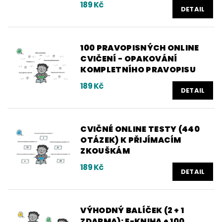
189 Kč
DETAIL
100 PRAVOPISNÝCH ONLINE
CVIČENÍ - OPAKOVÁNÍ
KOMPLETNÍHO PRAVOPISU
189 Kč
DETAIL
CVIČNÉ ONLINE TESTY (440
OTÁZEK) K PŘIJÍMACÍM
ZKOUŠKÁM
189 Kč
DETAIL
VÝHODNÝ BALÍČEK (2 + 1
ZDARMA): E-KNIHA + 100