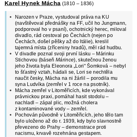
Karel Hynek Mácha
(1810 – 1836)
Narozen v Praze, vystudoval práva na KU
(navštěvoval přednášky na FF, učil ho Jungmann,
podporoval ho v psaní), ochotnický herec, miloval
divadlo, rád cestoval po Čechách (nejen po
Čechách, došel pěšky až do Itálie), kreslil
tajemná místa (zříceniny hradů), měl rád hudbu.
V divadle poznal svoji první lásku – Márinku
Stichovou (báseň
Márince
), skutečnou ženou
jeho života byla Eleonora „Lori“ Šomková – nebyl
to šťastný vztah, hádali se, Lori se nechtěla
naučit česky, Mácha na ni žárlil – porodila mu
syna Ludvíka (zemřel v 1 roce na psotník).
Mácha zemřel v Litoměřicích, kde vykonával
právnickou praxi, pomáhal hasit stodolu –
nachladl – zápal plic, možná cholera
z kontaminované vody – zemřel.
Pochován původně v Litoměřicích, jeho tělo tam
bylo uloženo až do r. 1939, kdy bylo slavnostně
převezeno do Prahy – demonstrace proti
nacismu, krvavě rozehnána gestapem.