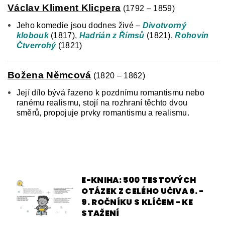
Václav Kliment Klicpera
(1792 – 1859)
Jeho komedie jsou dodnes živé –
Divotvorný
klobouk
(1817),
Hadrián z Římsů
(1821),
Rohovín
Čtverrohý
(1821)
Božena Němcová
(1820 – 1862)
Její dílo bývá řazeno k pozdnímu romantismu nebo
ranému realismu, stojí na rozhraní těchto dvou
směrů, propojuje prvky romantismu a realismu.
E-KNIHA: 500 TESTOVÝCH
OTÁZEK Z CELÉHO UČIVA 6. -
9. ROČNÍKU S KLÍČEM - KE
STAŽENÍ