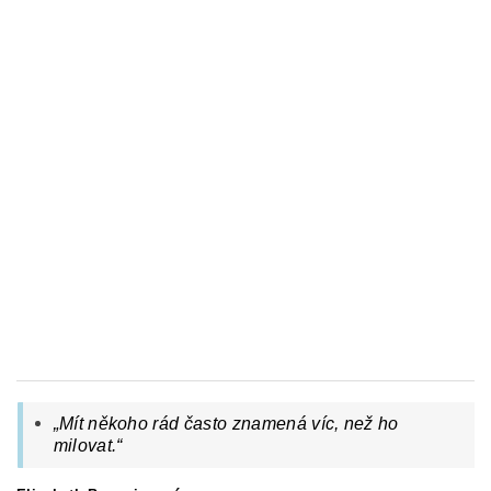
„Mít někoho rád často znamená víc, než ho
milovat.“