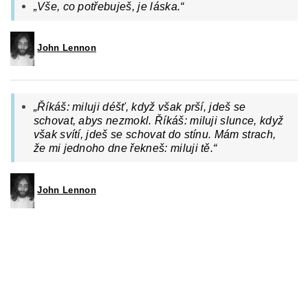
„Vše, co potřebuješ, je láska.“
John Lennon
„Říkáš: miluji déšť, když však prší, jdeš se
schovat, abys nezmokl. Říkáš: miluji slunce, když
však svítí, jdeš se schovat do stínu. Mám strach,
že mi jednoho dne řekneš: miluji tě.“
John Lennon