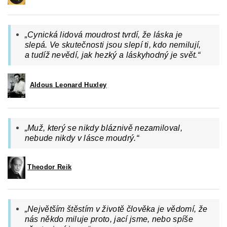
„
Cynická lidová moudrost tvrdí, že láska je
slepá. Ve skutečnosti jsou slepí ti, kdo nemilují,
a tudíž nevědí, jak hezký a láskyhodný je svět.
“
Aldous Leonard Huxley
„Muž, který se nikdy bláznivě nezamiloval,
nebude nikdy v lásce moudrý.“
Theodor Reik
„
Největším štěstím v životě člověka je vědomí, že
nás někdo miluje proto, jací jsme, nebo spíše