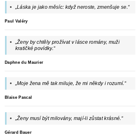
„
Láska je jako měsíc: když neroste, zmenšuje se.
“
Paul Valéry
„Ženy by chtěly prožívat v lásce romány, muži
kratičké povídky.“
Daphne du Maurier
„Moje žena mě tak miluje, že mi někdy i rozumí.“
Blaise Pascal
„
Ženy musí být milovány, mají-li zůstat krásné.
“
Gérard Bauer