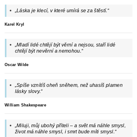
„Láska je klecí, v které umírá se za štěstí.“
Karel Kryl
„
Mladí lidé chtějí být věrní a nejsou, staří lidé
chtějí být nevěrní a nemohou.
“
Oscar Wilde
„Spíše vznítíš oheň sněhem, než uhasíš plamen
lásky slovy.“
William Shakespeare
„Miluji, můj ubohý příteli – a svět má náhle smysl,
život má náhle smysl, i smrt bude míti smysl.“