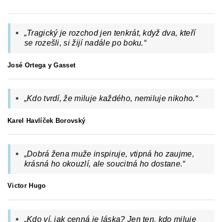
„Tragický je rozchod jen tenkrát, když dva, kteří
se rozešli, si žijí nadále po boku.“
José Ortega y Gasset
„
Kdo tvrdí, že miluje každého, nemiluje nikoho.
“
Karel Havlíček Borovský
„
Dobrá žena muže inspiruje, vtipná ho zaujme,
krásná ho okouzlí, ale soucitná ho dostane.
“
Victor Hugo
„
Kdo ví, jak cenná je láska? Jen ten, kdo miluje