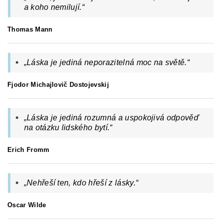
a koho nemilují.
“
Thomas Mann
„Láska je jediná neporazitelná moc na světě.“
Fjodor Michajlovič Dostojevskij
„Láska je jediná rozumná a uspokojivá odpověď
na otázku lidského bytí.“
Erich Fromm
„
Nehřeší ten, kdo hřeší z lásky.
“
Oscar Wilde