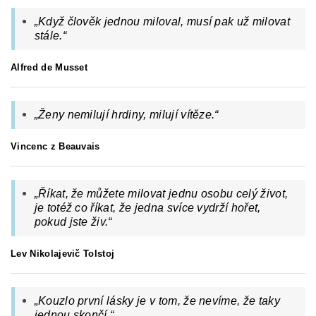
„
Když člověk jednou miloval, musí pak už milovat
stále.
“
Alfred de Musset
„Ženy nemilují hrdiny, milují vítěze.“
Vincenc z Beauvais
„Říkat, že můžete milovat jednu osobu celý život,
je totéž co říkat, že jedna svíce vydrží hořet,
pokud jste živ.“
Lev Nikolajevič Tolstoj
„
Kouzlo první lásky je v tom, že nevíme, že taky
jednou skončí.
“