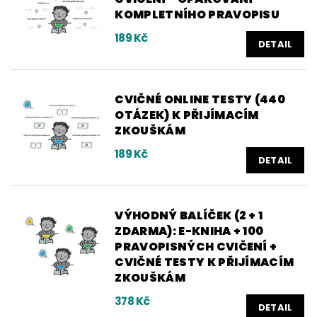
KOMPLETNÍHO PRAVOPISU
189 Kč
DETAIL
CVIČNÉ ONLINE TESTY (440
OTÁZEK) K PŘIJÍMACÍM
ZKOUŠKÁM
189 Kč
DETAIL
VÝHODNÝ BALÍČEK (2 + 1
ZDARMA): E-KNIHA + 100
PRAVOPISNÝCH CVIČENÍ +
CVIČNÉ TESTY K PŘIJÍMACÍM
ZKOUŠKÁM
378 Kč
DETAIL