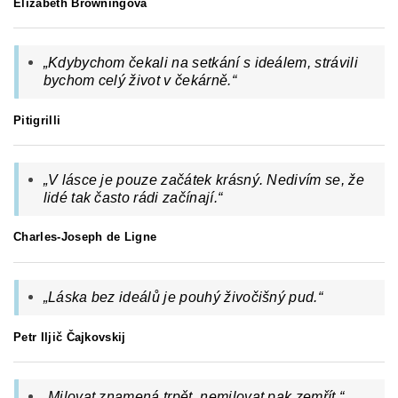
Elizabeth Browningová
„
Kdybychom čekali na setkání s ideálem, strávili
bychom celý život v čekárně.
“
Pitigrilli
„
V lásce je pouze začátek krásný.
Nedivím se, že
lidé tak často rádi začínají.
“
Charles-Joseph de Ligne
„
Láska bez ideálů je pouhý živočišný pud.
“
Petr Iljič Čajkovskij
„Milovat znamená trpět, nemilovat pak zemřít.“