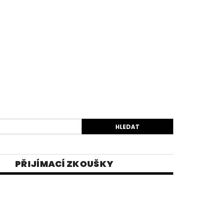
PŘIJÍMACÍ ZKOUŠKY
EK
VIDEA
E-SHOP 1
INĚ