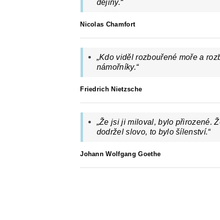
dějiny.“
Nicolas Chamfort
„Kdo viděl rozbouřené moře a roz
námořníky.“
Friedrich Nietzsche
„Že jsi ji miloval, bylo přirozené. Ž
dodržel slovo, to bylo šílenství.“
Johann Wolfgang Goethe