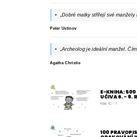
„Dobré matky střílejí své manžely 
Peter Ustinov
„Archeolog je ideální manžel. Čím j
Agatha Christie
E-KNIHA: 50
UČIVA 6. - 9.
Kód:
IC - 1
100 PRAVOPIS