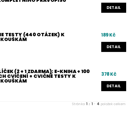
KOMPLETNÍHO PRAVOPISU
DETAIL
E TESTY (440 OTÁZEK) K
189 Kč
 ZKOUŠKÁM
DETAIL
ČEK (2 + 1 ZDARMA): E-KNIHA + 100
378 Kč
H CVIČENÍ + CVIČNÉ TESTY K
 ZKOUŠKÁM
DETAIL
1
1
4
Stránka
z
-
položek celkem