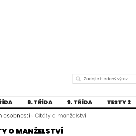
TŘÍDA
8. TŘÍDA
9. TŘÍDA
TESTY 2
LITERATURA
JAZYKOVĚDNÝ SLOVNÍČ
h osobností
Citáty o manželství
 A PRAVOPISNÁ CVIČENÍ
TY O MANŽELSTVÍ
А МОВА ДЛЯ УКРАЇНЦІВ
BLOG - VŠE O ČEŠT