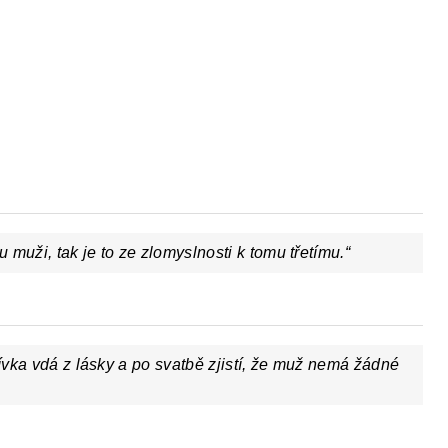
muži, tak je to ze zlomyslnosti k tomu třetímu.“
dívka vdá z lásky a po svatbě zjistí, že muž nemá žádné