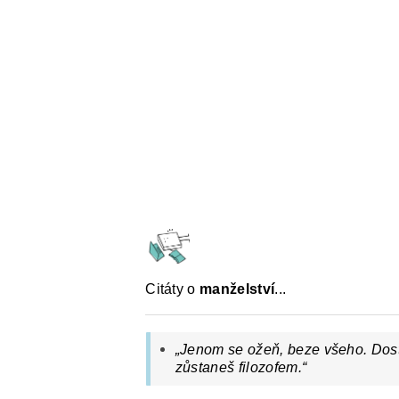
ČESKÝ JAZYK PRO STŘEDNÍ ŠKOL
O NAŠICH STRÁNKÁCH
Citáty o
manželství
...
„Jenom se ožeň, beze všeho. Dost
zůstaneš filozofem.“