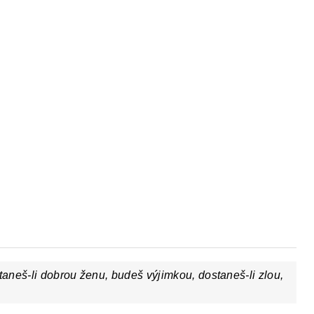
Y
DĚJEPIS PRO ZÁKLADNÍ ŠKOLY
FAC
aneš-li dobrou ženu, budeš výjimkou, dostaneš-li zlou,