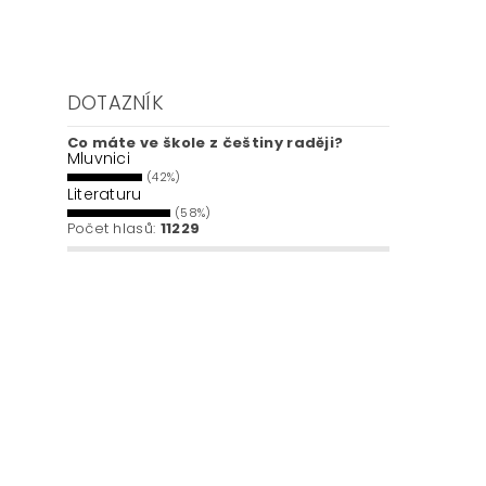
DOTAZNÍK
Co máte ve škole z češtiny raději?
Mluvnici
(42%)
Literaturu
(58%)
Počet hlasů:
11229