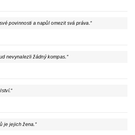
své povinnosti a napůl omezit svá práva.
“
sud nevynalezli žádný kompas.“
ství.“
 je jejich žena.“