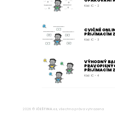
OPAKOVÁNÍ 
Kód:
IC - 2
CVIČNÉ ONLIN
PŘIJÍMACÍM
Kód:
IC - 3
VÝHODNÝ BALÍ
PRAVOPISNÝC
PŘIJÍMACÍM
Kód:
IC - 4
2026 ©
iČEŠTINA.cz
, všechna práva vyhrazena