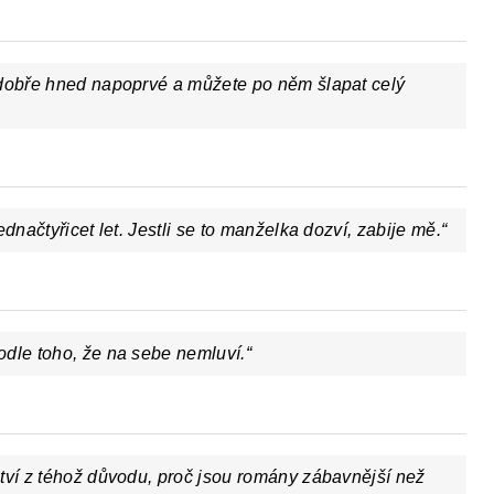
 dobře hned napoprvé a můžete po něm šlapat celý
dnačtyřicet let. Jestli se to manželka dozví, zabije mě.“
dle toho, že na sebe nemluví.“
tví z téhož důvodu, proč jsou romány zábavnější než