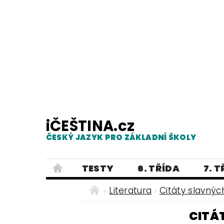
iČEŠTINA.cz
ČESKÝ JAZYK PRO ZÁKLADNÍ ŠKOLY
TESTY
6. TŘÍDA
7. 
PRAVOPIS
PRACOVNÍ LISTY
Literatura
Citáty slavnýc
E-SHOP 2
TESTY
DIKTÁTY
CITÁ
ČEŠTINA PRO UKRAJINCE - ЧЕСЬК