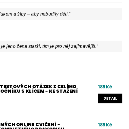
lukem a šípy – aby nebudily děti.“
e jeho žena starší, tím je pro něj zajímavější.“
0 TESTOVÝCH OTÁZEK Z CELÉHO
189 Kč
 ROČNÍKU S KLÍČEM - KE STAŽENÍ
DETAIL
NÝCH ONLINE CVIČENÍ -
189 Kč