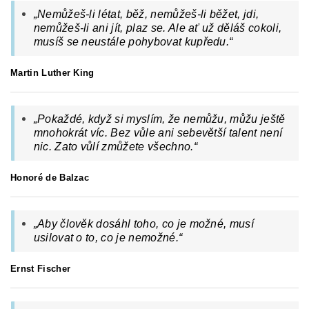
„Nemůžeš-li létat, běž, nemůžeš-li běžet, jdi,
nemůžeš-li ani jít, plaz se. Ale ať už děláš cokoli,
musíš se neustále pohybovat kupředu.“
Martin Luther King
„
Pokaždé, když si myslím, že nemůžu, můžu ještě
mnohokrát víc. Bez vůle ani sebevětší talent není
nic. Zato vůlí zmůžete všechno.
“
Honoré de Balzac
„Aby člověk dosáhl toho, co je možné, musí
usilovat o to, co je nemožné.“
Ernst Fischer