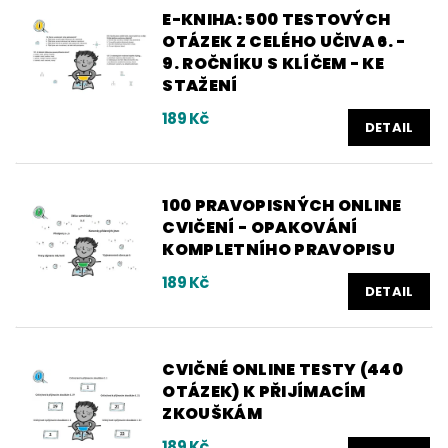
E-KNIHA: 500 TESTOVÝCH
OTÁZEK Z CELÉHO UČIVA 6. -
9. ROČNÍKU S KLÍČEM - KE
STAŽENÍ
189 Kč
DETAIL
100 PRAVOPISNÝCH ONLINE
CVIČENÍ - OPAKOVÁNÍ
KOMPLETNÍHO PRAVOPISU
189 Kč
DETAIL
CVIČNÉ ONLINE TESTY (440
OTÁZEK) K PŘIJÍMACÍM
ZKOUŠKÁM
189 Kč