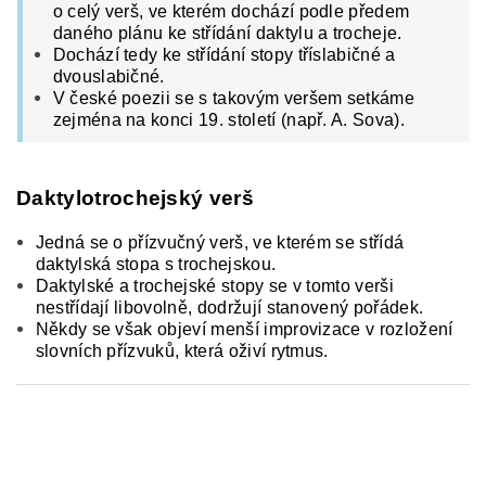
o celý verš, ve kterém dochází podle předem
daného plánu ke střídání daktylu a trocheje.
Dochází tedy ke střídání stopy tříslabičné a
dvouslabičné.
V české poezii se s takovým veršem setkáme
zejména na konci 19. století (např. A. Sova).
Daktylotrochejský verš
Jedná se o přízvučný verš, ve kterém se střídá
daktylská stopa s trochejskou.
Daktylské a trochejské stopy se v tomto verši
nestřídají libovolně, dodržují stanovený pořádek.
Někdy se však objeví menší improvizace v rozložení
slovních přízvuků, která oživí rytmus.