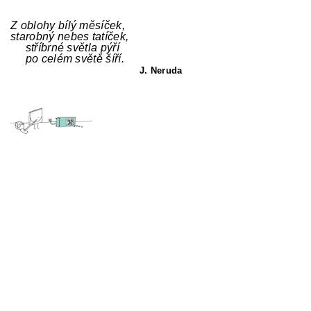
Z oblohy bílý měsíček,
starobný nebes tatíček,
stříbrné světla pýří
po celém světě šíří.
J. Neruda