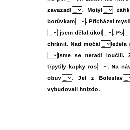
zavazadl
. Motýl
záři
borůvkam
. Přicházel mys
jsem dělal úkol
. Ps
chránit. Nad močál
ležela 
jsme se neradi loučili. 
třpytily kapky ros
. Na ná
obuv
. Jel z Boleslav
vybudovali hnízdo.