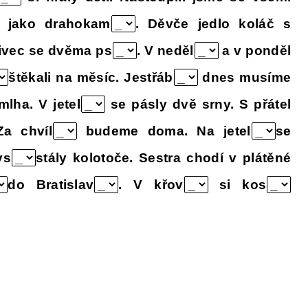
li jako drahokam
. Děvče jedlo koláč s
livec se dvěma ps
. V neděl
a v ponděl
štěkali na měsíc. Jestřáb
dnes musíme
mlha. V jetel
se pásly dvě srny. S přátel
Za chvíl
budeme doma. Na jetel
se
vs
stály kolotoče. Sestra chodí v plátěné
do Bratislav
.
V křov
si kos