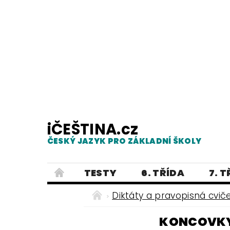
iČEŠTINA.cz
ČESKÝ JAZYK PRO ZÁKLADNÍ ŠKOLY
TESTY
6. TŘÍDA
7. 
PRAVOPIS
PRACOVNÍ LISTY
Diktáty a pravopisná cvič
E-SHOP 2
TESTY
DIKTÁTY
KONCOVKY
ČEŠTINA PRO UKRAJINCE - ЧЕСЬК