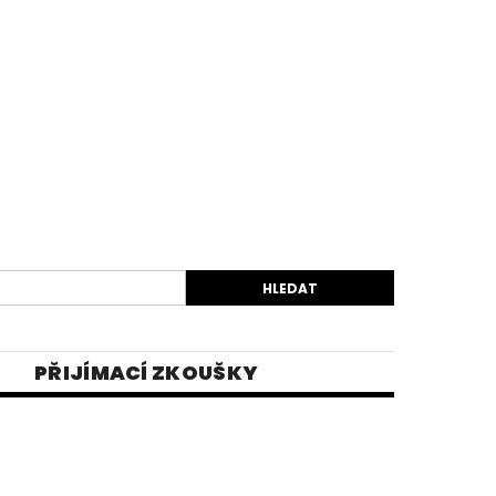
PŘIJÍMACÍ ZKOUŠKY
EK
VIDEA
E-SHOP 1
INĚ