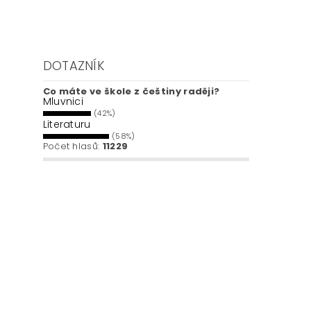
DOTAZNÍK
Co máte ve škole z češtiny raději?
Mluvnici
(42%)
Literaturu
(58%)
Počet hlasů:
11229