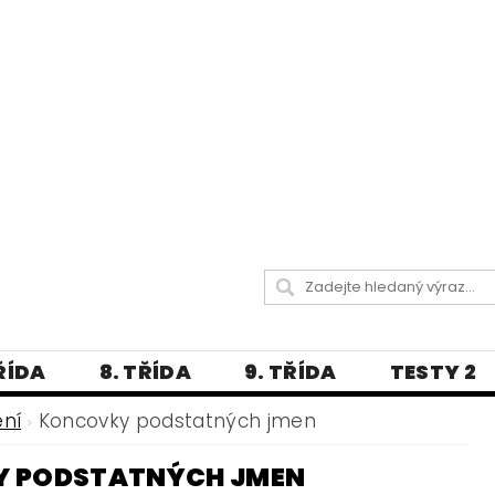
TŘÍDA
8. TŘÍDA
9. TŘÍDA
TESTY 2
LITERATURA
JAZYKOVĚDNÝ SLOVNÍČ
ení
Koncovky podstatných jmen
 A PRAVOPISNÁ CVIČENÍ
 PODSTATNÝCH JMEN
А МОВА ДЛЯ УКРАЇНЦІВ
BLOG - VŠE O ČEŠT