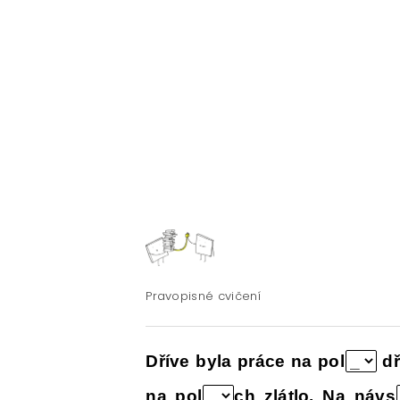
ČESKÝ JAZYK PRO STŘEDNÍ ŠKOL
O NAŠICH STRÁNKÁCH
Pravopisné cvičení
Dříve byla práce na pol
dř
na pol
ch zlátlo. Na návs