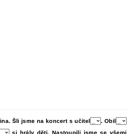
Y
DĚJEPIS PRO ZÁKLADNÍ ŠKOLY
FAC
ina. Šli jsme na koncert s učitel
. Obil
si hrály děti. Nastoupili jsme se všemi