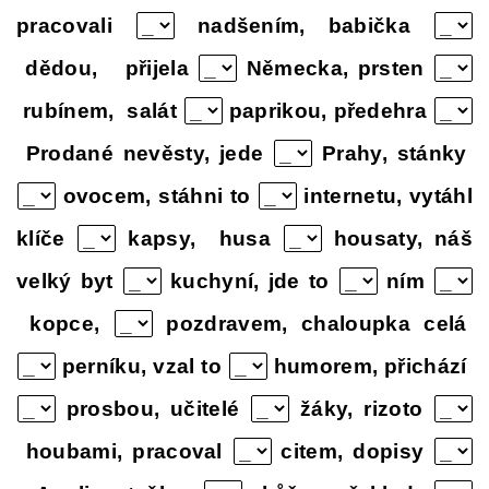
pracovali
nadšením, babička
dědou, přijela
Německa, prsten
rubínem, salát
paprikou, předehra
Prodané nevěsty, jede
Prahy, stánky
ovocem, stáhni to
internetu, vytáhl
klíče
kapsy, husa
housaty, náš
velký byt
kuchyní, jde to
ním
kopce,
pozdravem, chaloupka celá
perníku, vzal to
humorem, přichází
prosbou, učitelé
žáky, rizoto
houbami, pracoval
citem, dopisy