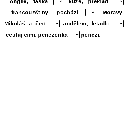
Anglie, taška
kůže, překlad
francouzštiny, pochází
Moravy,
Mikuláš a čert
andělem, letadlo
cestujícími, peněženka
penězi.