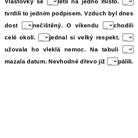
Vlaštovky se
létli na jedno místo.
tvrdili to jedním podpisem. Vzduch byl dnes
dost
nečištěný. O víkendu
chodili
celé okolí.
jednal si velký respekt.
užovala ho vleklá nemoc. Na tabuli
mazala datum. Nevhodné dřevo již
pálili.