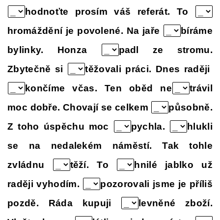
hodnoťte prosím váš referát. To
hromáždění je povolené. Na jaře
bíráme
bylinky. Honza
padl ze stromu.
Zbytečně si
těžovali práci. Dnes raději
končíme včas. Ten oběd ne
trávil
moc dobře. Chovají se celkem
působně.
Z toho úspěchu moc
pychla.
hlukli
se na nedalekém náměstí. Tak tohle
zvládnu
těží. To
hnilé jablko už
raději vyhodím.
pozorovali jsme je příliš
pozdě. Ráda kupuji
levněné zboží.