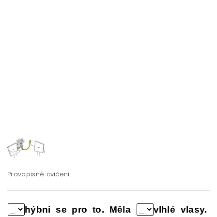
Pravopisné cvičení
hýbni se pro to. Měla
vlhlé vlasy.