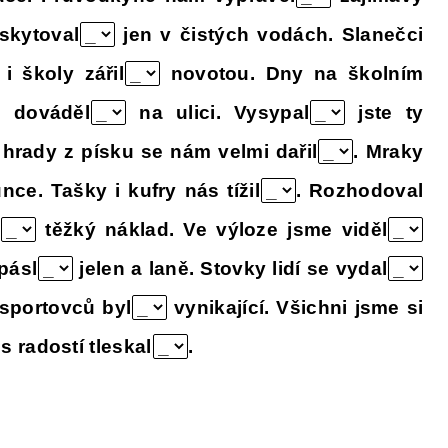
yskytoval
jen v čistých vodách. Slanečci
i školy zářil
novotou. Dny na školním
i dováděl
na ulici. Vysypal
jste ty
 hrady z písku se nám velmi dařil
. Mraky
nce. Tašky i kufry nás tížil
. Rozhodoval
l
těžký náklad. Ve výloze jsme viděl
pásl
jelen a laně. Stovky lidí se vydal
sportovců byl
vynikající. Všichni jsme si
 s radostí tleskal
.