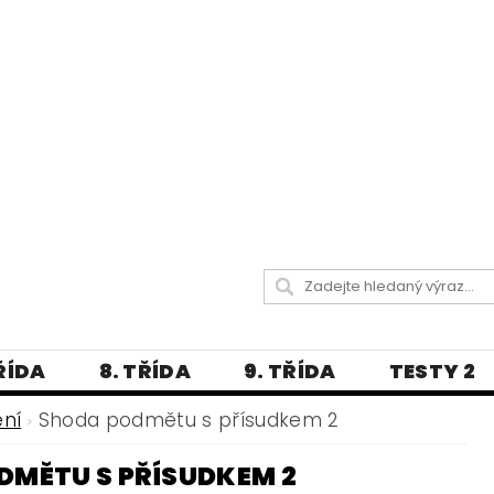
TŘÍDA
8. TŘÍDA
9. TŘÍDA
TESTY 2
LITERATURA
JAZYKOVĚDNÝ SLOVNÍČ
ení
Shoda podmětu s přísudkem 2
 A PRAVOPISNÁ CVIČENÍ
DMĚTU S PŘÍSUDKEM 2
А МОВА ДЛЯ УКРАЇНЦІВ
BLOG - VŠE O ČEŠT