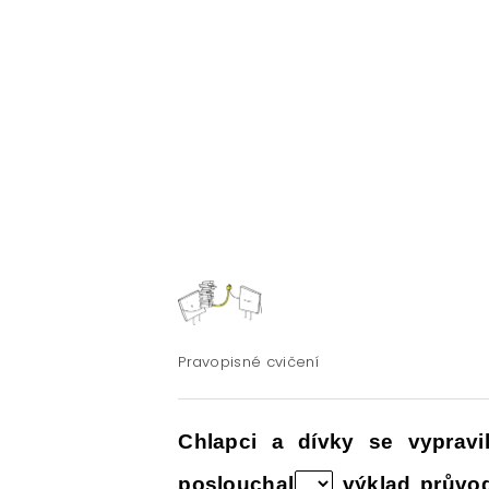
ČESKÝ JAZYK PRO STŘEDNÍ ŠKOL
O NAŠICH STRÁNKÁCH
Pravopisné cvičení
Chlapci a dívky se vypravi
poslouchal
výklad průvod