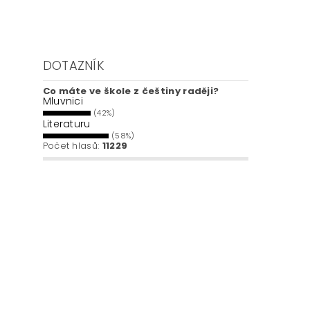
DOTAZNÍK
Co máte ve škole z češtiny raději?
Mluvnici
(42%)
Literaturu
(58%)
Počet hlasů:
11229