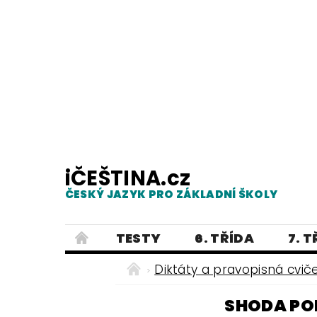
iČEŠTINA.cz
ČESKÝ JAZYK PRO ZÁKLADNÍ ŠKOLY
TESTY
6. TŘÍDA
7. 
PRAVOPIS
PRACOVNÍ LISTY
Diktáty a pravopisná cvič
E-SHOP 2
TESTY
DIKTÁTY
SHODA PO
ČEŠTINA PRO UKRAJINCE - ЧЕСЬК