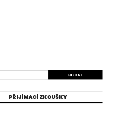
PŘIJÍMACÍ ZKOUŠKY
EK
VIDEA
E-SHOP 1
INĚ