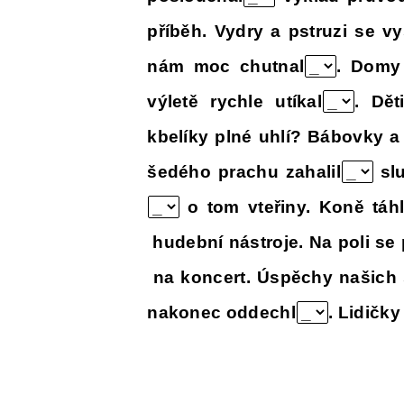
příběh. Vydry a pstruzi se v
nám moc chutnal
. Domy 
výletě rychle utíkal
. Dět
kbelíky plné uhlí? Bábovky a
šedého prachu zahalil
slu
o tom vteřiny. Koně táh
hudební nástroje. Na poli se 
na koncert. Úspěchy našich 
nakonec oddechl
. Lidičky