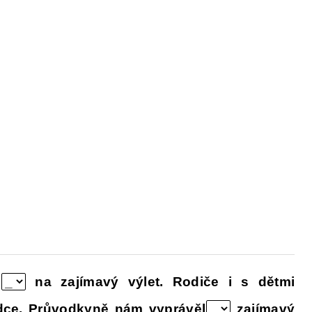
Y
DĚJEPIS PRO ZÁKLADNÍ ŠKOLY
FAC
l
na zajímavý výlet. Rodiče i s dětmi
ce. Průvodkyně nám vyprávěl
zajímavý