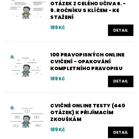
OTÁZEK Z CELÉHO UČIVA 6. -
9. ROČNÍKU S KLÍČEM - KE
STAŽENÍ
189 Kč
DETAIL
100 PRAVOPISNÝCH ONLINE
CVIČENÍ - OPAKOVÁNÍ
KOMPLETNÍHO PRAVOPISU
189 Kč
DETAIL
CVIČNÉ ONLINE TESTY (440
OTÁZEK) K PŘIJÍMACÍM
ZKOUŠKÁM
189 Kč
DETAIL