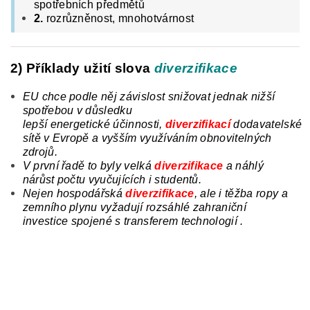
spotřebních předmětů
2.
rozrůzněnost, mnohotvárnost
2) Příklady užití slova
diverzifikace
EU chce podle něj závislost snižovat jednak nižší
spotřebou v důsledku
lepší
energetické
účinnosti,
diverzifikací
dodavatelské
sítě v Evropě a vyšším využíváním obnovitelných
zdrojů.
V první řadě to byly velká
diverzifikace
a
náhlý
nárůst počtu vyučujících i studentů.
Nejen hospodářská
diverzifikace
, ale i těžba ropy a
zemního plynu vyžadují rozsáhlé zahraniční
investice spojené s transferem technologií .