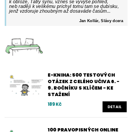
k obloze, Tatry synu, vznes se vyvýše pohled,
neb raději k velikému prichyl tomu tam se dubisku,
jenž vzdoruje zhoubným až dosaváde časům...
Jan Kollár, Slávy dcera
E-KNIHA: 500 TESTOVÝCH
OTÁZEK Z CELÉHO UČIVA 6. -
9. ROČNÍKU S KLÍČEM - KE
STAŽENÍ
189 Kč
DETAIL
100 PRAVOPISNÝCH ONLINE