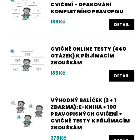
CVIČENÍ - OPAKOVÁNÍ
KOMPLETNÍHO PRAVOPISU
189 Kč
DETAIL
CVIČNÉ ONLINE TESTY (440
OTÁZEK) K PŘIJÍMACÍM
ZKOUŠKÁM
189 Kč
DETAIL
VÝHODNÝ BALÍČEK (2 + 1
ZDARMA): E-KNIHA + 100
PRAVOPISNÝCH CVIČENÍ +
CVIČNÉ TESTY K PŘIJÍMACÍM
ZKOUŠKÁM
378 Kč