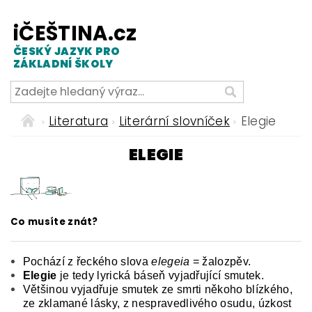
iČEŠTINA.cz
ČESKÝ JAZYK PRO
ZÁKLADNÍ ŠKOLY
Literatura
Literární slovníček
Elegie
ELEGIE
Co musíte znát?
Pochází z řeckého slova
elegeia
= žalozpěv.
Elegie
je tedy lyrická báseň vyjadřující smutek.
Většinou vyjadřuje smutek ze smrti někoho blízkého,
ze zklamané lásky, z nespravedlivého osudu, úzkost