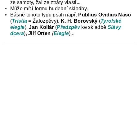
ze samoty, žal ze ztráty vlasti...
Může mít i formu hudební skladby.
Básně tohoto typu psali např.
Publius Ovidius Naso
(
Tristia
= Žalozpěvy),
K. H. Borovský
(
Tyrolské
elegie
),
Jan Kollár
(
Předzpěv
ke skladbě
Slávy
dcera
),
Jiří Orten
(
Elegie
)...