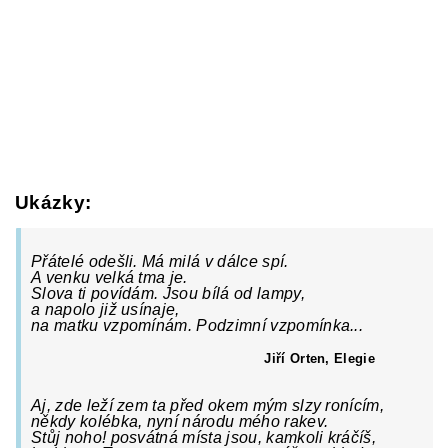
Ukázky:
Přátelé odešli. Má milá v dálce spí.
A venku velká tma je.
Slova ti povídám. Jsou bílá od lampy,
a napolo již usínaje,
na matku vzpomínám. Podzimní vzpomínka...
Jiří Orten, Elegie
Aj, zde leží zem ta před okem mým slzy ronícím,
někdy kolébka, nyní národu mého rakev.
Stůj noho! posvátná místa jsou, kamkoli kráčíš,