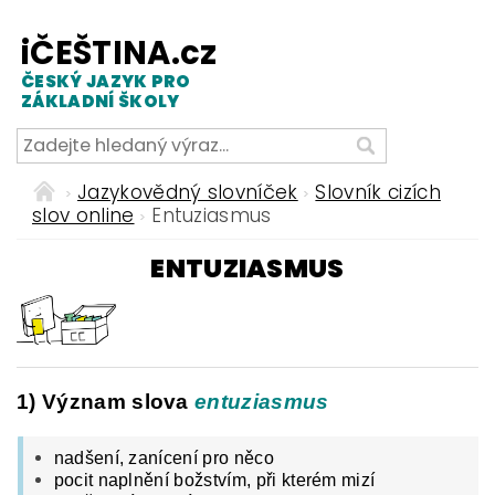
iČEŠTINA.cz
ČESKÝ JAZYK PRO
ZÁKLADNÍ ŠKOLY
Jazykovědný slovníček
Slovník cizích
slov online
Entuziasmus
ENTUZIASMUS
1) Význam slova
entuziasmus
nadšení, zanícení pro něco
pocit naplnění božstvím, při kterém mizí