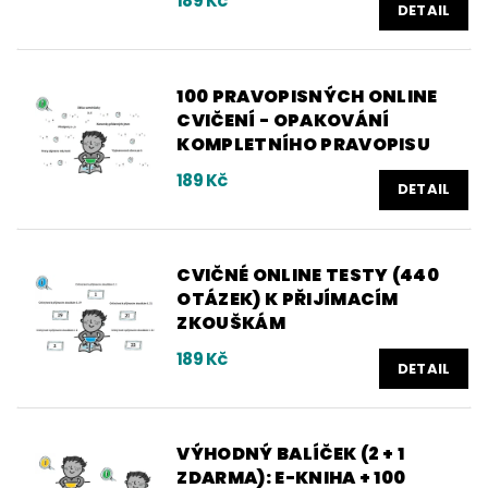
189 Kč
DETAIL
100 PRAVOPISNÝCH ONLINE
CVIČENÍ - OPAKOVÁNÍ
KOMPLETNÍHO PRAVOPISU
189 Kč
DETAIL
CVIČNÉ ONLINE TESTY (440
OTÁZEK) K PŘIJÍMACÍM
ZKOUŠKÁM
189 Kč
DETAIL
VÝHODNÝ BALÍČEK (2 + 1
ZDARMA): E-KNIHA + 100