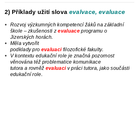
2) Příklady užití slova
evalvace, evaluace
Rozvoj výzkumných kompetencí žáků na základní
škole – zkušenosti z
evaluace
programu
o
Jizerských horách.
Měla vytvořit
podklady
pro
evaluaci
filozofické
fakulty.
V kontextu edukační role je značná pozornost
věnována též problematice komunikace
tutora
a
rovněž
evaluaci
v práci tutora, jako součásti
edukační role.