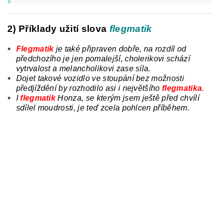
2) Příklady užití slova
flegmatik
Flegmatik
je
také připraven dobře, na rozdíl od
předchozího je jen pomalejší, cholerikovi schází
vytrvalost a melancholikovi zase síla.
Dojet takové vozidlo ve stoupání bez možnosti
předjíždění by rozhodilo asi i největšího
flegmatika
.
I
flegmatik
Honza
,
se kterým jsem ještě před chvílí
sdílel moudrosti, je teď zcela pohlcen příběhem.