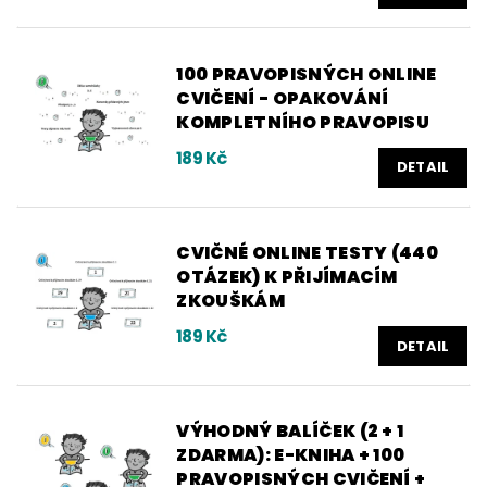
100 PRAVOPISNÝCH ONLINE
CVIČENÍ - OPAKOVÁNÍ
KOMPLETNÍHO PRAVOPISU
189 Kč
DETAIL
CVIČNÉ ONLINE TESTY (440
OTÁZEK) K PŘIJÍMACÍM
ZKOUŠKÁM
189 Kč
DETAIL
VÝHODNÝ BALÍČEK (2 + 1
ZDARMA): E-KNIHA + 100
PRAVOPISNÝCH CVIČENÍ +