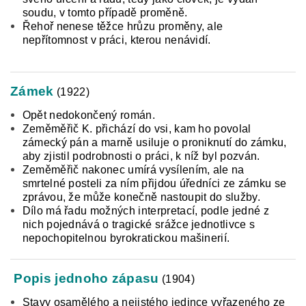
soudu, v tomto případě proměně.
Řehoř nenese těžce hrůzu proměny, ale
nepřítomnost v práci, kterou nenávidí.
Zámek
(1922)
Opět nedokončený román.
Zeměměřič K. přichází do vsi, kam ho povolal
zámecký pán a marně usiluje o proniknutí do zámku,
aby zjistil podrobnosti o práci, k níž byl pozván.
Zeměměřič nakonec umírá vysílením, ale na
smrtelné posteli za ním přijdou úředníci ze zámku se
zprávou, že může konečně nastoupit do služby.
Dílo má řadu možných interpretací, podle jedné z
nich pojednává o tragické srážce jednotlivce s
nepochopitelnou byrokratickou mašinerií.
Popis jednoho zápasu
(1904)
Stavy osamělého a nejistého jedince vyřazeného ze