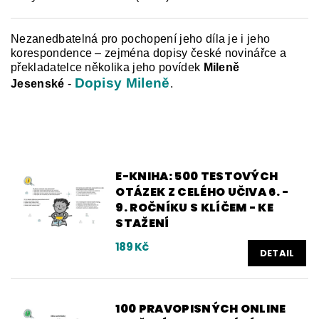
Nezanedbatelná pro pochopení jeho díla je i jeho
korespondence – zejména dopisy české novinářce a
překladatelce několika jeho povídek
Mileně
Dopisy Mileně
Jesenské
-
.
E-KNIHA: 500 TESTOVÝCH
OTÁZEK Z CELÉHO UČIVA 6. -
9. ROČNÍKU S KLÍČEM - KE
STAŽENÍ
189 Kč
DETAIL
100 PRAVOPISNÝCH ONLINE