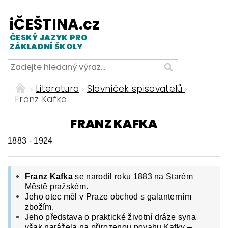
iČEŠTINA.cz
ČESKÝ JAZYK PRO
ZÁKLADNÍ ŠKOLY
Literatura
Slovníček spisovatelů
Franz Kafka
FRANZ KAFKA
1883 - 1924
Franz Kafka
se narodil roku 1883 na Starém
Městě pražském.
Jeho otec měl v Praze obchod s galanterním
zbožím.
Jeho představa o praktické životní dráze syna
však narážela na přirozenou povahu Kafky –