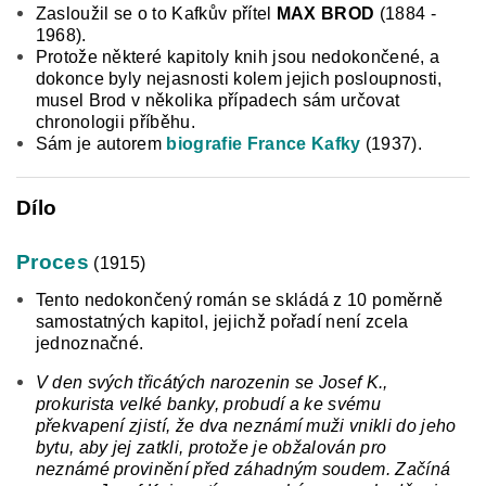
Zasloužil se o to Kafkův přítel
MAX
BROD
(1884 -
1968).
Protože některé kapitoly knih jsou nedokončené, a
dokonce byly nejasnosti kolem jejich posloupnosti,
musel Brod v několika případech sám určovat
chronologii příběhu.
Sám je autorem
biografie
France Kafky
(1937).
Dílo
Proces
(1915)
Tento nedokončený román se skládá z 10 poměrně
samostatných kapitol, jejichž pořadí není zcela
jednoznačné.
V den svých třicátých narozenin se Josef K.,
prokurista velké banky, probudí a ke svému
překvapení zjistí, že dva neznámí muži vnikli do jeho
bytu, aby jej zatkli, protože je obžalován pro
neznámé provinění před záhadným soudem.
Začíná