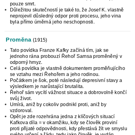
pouze smrt.
Důležitou skutečností je také to, že Josef K. vlastně
neprojevil důsledný odpor proti procesu, jeho vina
byla přímo úměrná jeho neschopnosti.
Proměna
(1915)
Tato povídka Franze Kafky začíná tím, jak se
jednoho rána probouzí Řehoř Samsa proměněný v
odporný hmyz.
Celá povídka je vlastně dokumentem proměňujícího
se vztahu mezi Řehořem a jeho rodinou.
Počátkem je šok, poté následují depresivní stavy a
výsledkem je narůstající brutalita.
Řehoř sám vycítí vážnost situace a dobrovolně končí
svůj život.
Umírá, aniž by cokoliv podnikl proti, aniž by
vzdoroval.
Opět je zde rozehrána jedna z klíčových situací
Kafkova díla = v okamžiku, kdy se člověk proviní
proti přijaté odpovědnosti, kdy přestává žít ve smyslu
svého určení a řádu, tedy jako člověk, je vydán