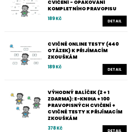
CVIČENÍ - OPAKOVÁNÍ
KOMPLETNÍHO PRAVOPISU
189 Kč
DETAIL
CVIČNÉ ONLINE TESTY (440
OTÁZEK) K PŘIJÍMACÍM
ZKOUŠKÁM
189 Kč
DETAIL
VÝHODNÝ BALÍČEK (2 + 1
ZDARMA): E-KNIHA + 100
PRAVOPISNÝCH CVIČENÍ +
CVIČNÉ TESTY K PŘIJÍMACÍM
ZKOUŠKÁM
378 Kč
DETAIL