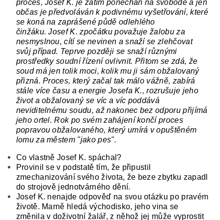
proces, Josef K. je zatím ponechán na svobodě a jen
občas je předvoláván k podivnému vyšetřování, které
se koná na zaprášené půdě odlehlého
činžáku.
Josef K. zpočátku považuje žalobu za
nesmyslnou, cítí se nevinen a snaží se zlehčovat
svůj případ.
Teprve později se snaží různými
prostředky soudní řízení ovlivnit. Přitom se zdá, že
soud má jen tolik moci, kolik mu ji sám obžalovaný
přizná.
Proces, který začal tak málo vážně, zabírá
stále více času a energie Josefa K., rozrušuje jeho
život a obžalovaný se víc a víc poddává
neviditelnému soudu, až nakonec bez odporu přijímá
jeho ortel.
Rok po svém zahájení končí proces
popravou obžalovaného, který umírá v opuštěném
lomu za městem "jako pes".
Co vlastně Josef K. spáchal?
Provinil se v podstatě tím, že připustil
zmechanizování svého života, že beze zbytku zapadl
do strojově jednotvárného dění.
Josef K. nenajde odpověď na svou otázku po pravém
životě.
Marně hledá východisko, jeho vina se
změnila v doživotní žalář, z něhož jej může vyprostit