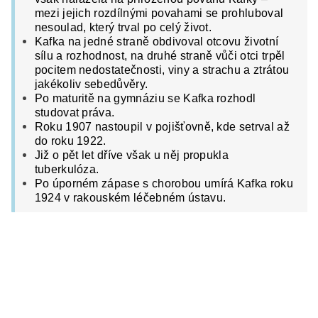
mezi jejich rozdílnými povahami se prohluboval
nesoulad, který trval po celý život.
Kafka na jedné straně obdivoval otcovu životní
sílu a rozhodnost, na druhé straně vůči otci trpěl
pocitem nedostatečnosti, viny a strachu a ztrátou
jakékoliv sebedůvěry.
Po maturitě na gymnáziu se Kafka rozhodl
studovat práva.
Roku 1907 nastoupil v pojišťovně, kde setrval až
do roku 1922.
Již o pět let dříve však u něj propukla
tuberkulóza.
Po úporném zápase s chorobou umírá Kafka roku
1924 v rakouském léčebném ústavu.