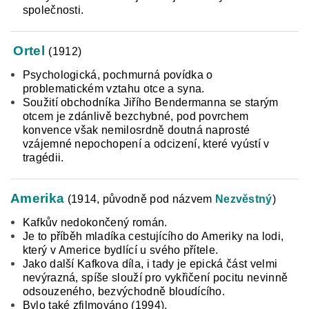
společnosti.
Ortel
(1912)
Psychologická, pochmurná povídka o
problematickém vztahu otce a syna.
Soužití obchodníka Jiřího Bendermanna se starým
otcem je zdánlivě bezchybné, pod povrchem
konvence však nemilosrdně doutná naprosté
vzájemné nepochopení a odcizení, které vyústí v
tragédii.
Amerika
(1914, původně pod názvem
Nezvěstný
)
Kafkův nedokončený román.
Je to příběh mladíka cestujícího do Ameriky na lodi,
který v Americe bydlící u svého přítele.
Jako další Kafkova díla, i tady je epická část velmi
nevýrazná, spíše slouží pro vykřičení pocitu nevinně
odsouzeného, bezvýchodně bloudícího.
Bylo také zfilmováno (1994).