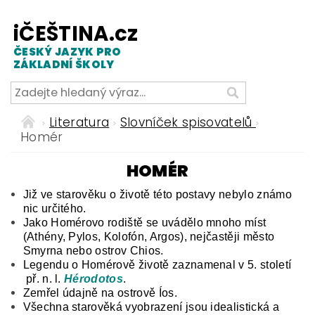
iČEŠTINA.cz
ČESKÝ JAZYK PRO
ZÁKLADNÍ ŠKOLY
Literatura
Slovníček spisovatelů
Homér
HOMÉR
Již ve starověku o životě této postavy nebylo známo
nic určitého.
Jako Homérovo rodiště se uvádělo mnoho míst
(Athény, Pylos, Kolofón, Argos), nejčastěji město
Smyrna nebo ostrov Chios.
Legendu o Homérově životě zaznamenal v 5. století
př. n. l.
Hérodotos
.
Zemřel údajně na ostrově Íos.
Všechna starověká vyobrazení jsou idealistická a