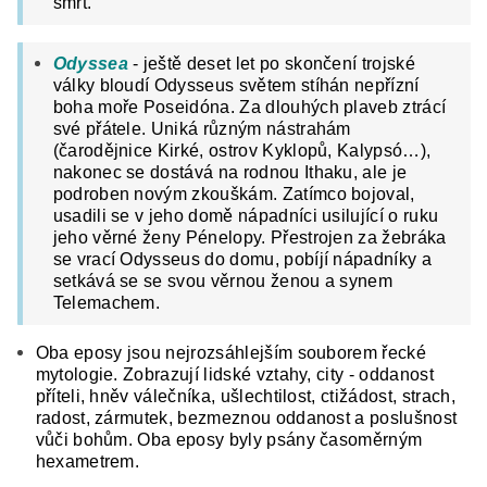
smrt.
Odyssea
- ještě deset let po skončení trojské
války bloudí Odysseus světem stíhán nepřízní
boha moře Poseidóna. Za dlouhých plaveb ztrácí
své přátele. Uniká různým nástrahám
(čarodějnice Kirké, ostrov Kyklopů, Kalypsó…),
nakonec se dostává na rodnou Ithaku, ale je
podroben novým zkouškám. Zatímco bojoval,
usadili se v jeho domě nápadníci usilující o ruku
jeho věrné ženy Pénelopy. Přestrojen za žebráka
se vrací Odysseus do domu, pobíjí nápadníky a
setkává se se svou věrnou ženou a synem
Telemachem.
Oba eposy jsou nejrozsáhlejším souborem řecké
mytologie. Zobrazují lidské vztahy, city - oddanost
příteli, hněv válečníka, ušlechtilost, ctižádost, strach,
radost, zármutek, bezmeznou oddanost a poslušnost
vůči bohům. Oba eposy byly psány časoměrným
hexametrem.