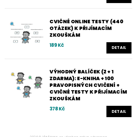
CVIČNÉ ONLINE TESTY (440
OTÁZEK) K PŘIJÍMACÍM
ZKOUŠKÁM
189 Kč
DETAIL
VÝHODNÝ BALÍČEK (2 + 1
ZDARMA): E-KNIHA + 100
PRAVOPISNÝCH CVIČENÍ +
CVIČNÉ TESTY K PŘIJÍMACÍM
ZKOUŠKÁM
378 Kč
DETAIL