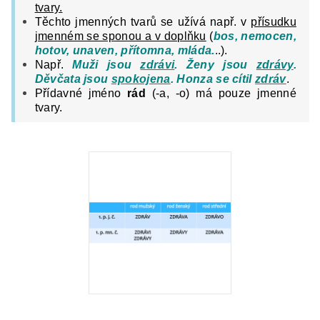
tvary.
Těchto jmenných tvarů se užívá např. v
přísudku
jmenném se sponou a v doplňku
(
bos, nemocen,
hotov, unaven, přítomna, mláda.
..).
Např.
Muži jsou
zdrávi
. Ženy jsou
zdrávy
.
Děvčata jsou
spokojena
. Honza se cítil
zdráv
.
Přídavné jméno
rád
(-a, -o) má pouze jmenné
tvary.