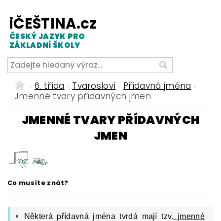
iČEŠTINA.cz
ČESKÝ JAZYK PRO
ZÁKLADNÍ ŠKOLY
6. třída
Tvarosloví
Přídavná jména
Jmenné tvary přídavných jmen
JMENNÉ TVARY PŘÍDAVNÝCH
JMEN
Co musíte znát?
Některá přídavná jména tvrdá mají tzv.
jmenné