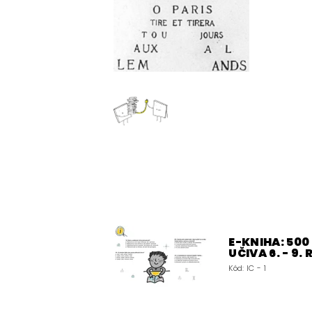
E-KNIHA: 50
UČIVA 6. - 9.
Kód:
IC - 1