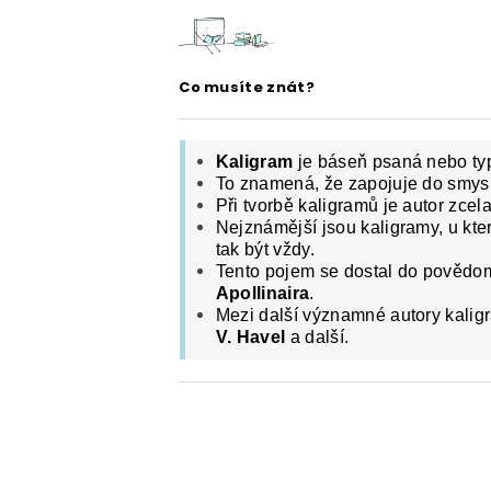
ČESKÝ JAZYK PRO STŘEDNÍ ŠKOL
O NAŠICH STRÁNKÁCH
Co musíte znát?
Kaligram
je báseň psaná nebo ty
To znamená, že zapojuje do smysl
Při tvorbě kaligramů je autor zcel
Nejznámější jsou kaligramy, u kt
tak být vždy.
Tento pojem se dostal do povědo
Apollinaira
.
Mezi další významné autory kaligr
V. Havel
a další.