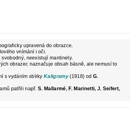
Y
DĚJEPIS PRO ZÁKLADNÍ ŠKOLY
FAC
pograficky upravená do obrazce.
ového vnímání i oči.
a svobodný, neexistují mantinely.
erých obrazec naznačuje obsah básně, ale nemusí to
mí s vydáním sbírky
Kaligramy
(1918) od
G.
amů patřili např.
S. Mallarmé, F. Marinetti, J. Seifert,