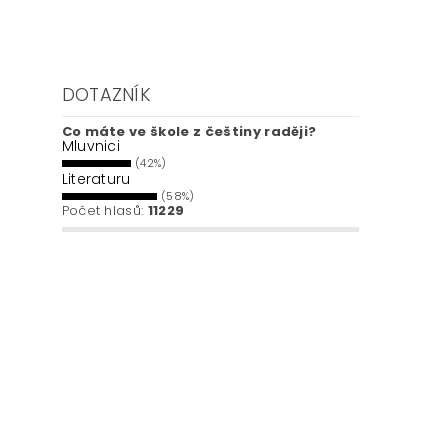
DOTAZNÍK
Co máte ve škole z češtiny raději?
Mluvnici
(42%)
Literaturu
(58%)
Počet hlasů:
11229