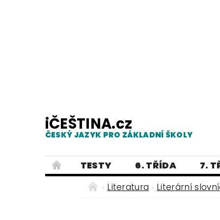
iČEŠTINA.cz
ČESKÝ JAZYK PRO ZÁKLADNÍ ŠKOLY
TESTY
6. TŘÍDA
7. 
PRAVOPIS
PRACOVNÍ LISTY
Literatura
Literární slovn
E-SHOP 2
TESTY
DIKTÁTY
ČEŠTINA PRO UKRAJINCE - ЧЕСЬК