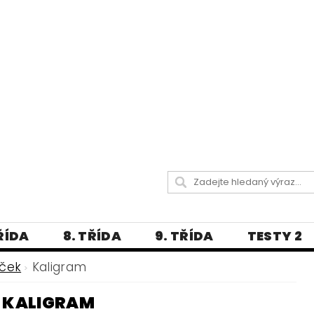
TŘÍDA
8. TŘÍDA
9. TŘÍDA
TESTY 2
LITERATURA
JAZYKOVĚDNÝ SLOVNÍČ
íček
Kaligram
 A PRAVOPISNÁ CVIČENÍ
KALIGRAM
А МОВА ДЛЯ УКРАЇНЦІВ
BLOG - VŠE O ČEŠT