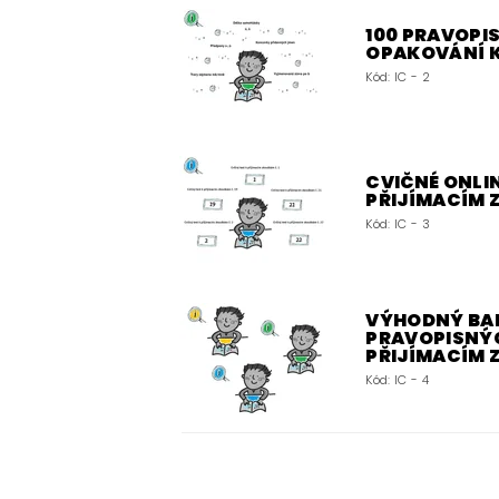
100 PRAVOPIS
OPAKOVÁNÍ 
Kód:
IC - 2
CVIČNÉ ONLIN
PŘIJÍMACÍM
Kód:
IC - 3
VÝHODNÝ BALÍ
PRAVOPISNÝC
PŘIJÍMACÍM
Kód:
IC - 4