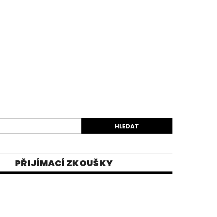
PŘIJÍMACÍ ZKOUŠKY
EK
VIDEA
E-SHOP 1
INĚ