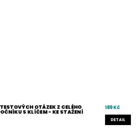
0 TESTOVÝCH OTÁZEK Z CELÉHO
189 Kč
 ROČNÍKU S KLÍČEM - KE STAŽENÍ
DETAIL