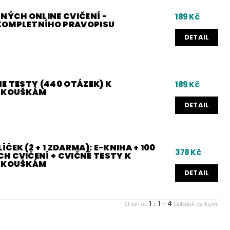
NÝCH ONLINE CVIČENÍ -
189 Kč
KOMPLETNÍHO PRAVOPISU
DETAIL
E TESTY (440 OTÁZEK) K
189 Kč
 ZKOUŠKÁM
DETAIL
ČEK (2 + 1 ZDARMA): E-KNIHA + 100
378 Kč
H CVIČENÍ + CVIČNÉ TESTY K
 ZKOUŠKÁM
DETAIL
1
1
4
Stránka
z
-
položek celkem