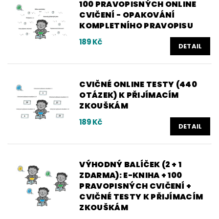
100 PRAVOPISNÝCH ONLINE
CVIČENÍ - OPAKOVÁNÍ
KOMPLETNÍHO PRAVOPISU
189 Kč
DETAIL
CVIČNÉ ONLINE TESTY (440
OTÁZEK) K PŘIJÍMACÍM
ZKOUŠKÁM
189 Kč
DETAIL
VÝHODNÝ BALÍČEK (2 + 1
ZDARMA): E-KNIHA + 100
PRAVOPISNÝCH CVIČENÍ +
CVIČNÉ TESTY K PŘIJÍMACÍM
ZKOUŠKÁM