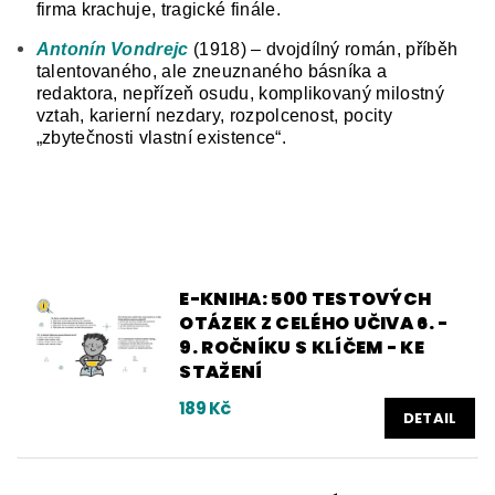
firma krachuje, tragické finále.
Antonín Vondrejc
(1918) – dvojdílný román, příběh
talentovaného, ale zneuznaného básníka a
redaktora, nepřízeň osudu, komplikovaný milostný
vztah, karierní nezdary, rozpolcenost, pocity
„zbytečnosti vlastní existence“.
E-KNIHA: 500 TESTOVÝCH
OTÁZEK Z CELÉHO UČIVA 6. -
9. ROČNÍKU S KLÍČEM - KE
STAŽENÍ
189 Kč
DETAIL