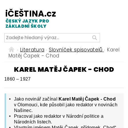
iČEŠTINA.cz
ČESKÝ JAZYK PRO
ZÁKLADNÍ ŠKOLY
Literatura
Slovníček spisovatelů
Karel
Matěj Čapek - Chod
KAREL MATĚJ ČAPEK - CHOD
1860 – 1927
Jako novinář začínal
Karel Matěj Čapek - Chod
v Olomouci, kde působil jako redaktor v novinách
Našinec.
Pracoval jako redaktor v Národní politice a
Národních listech.
Vlastním jménem Matěj Čapek, přídomek „Chod“