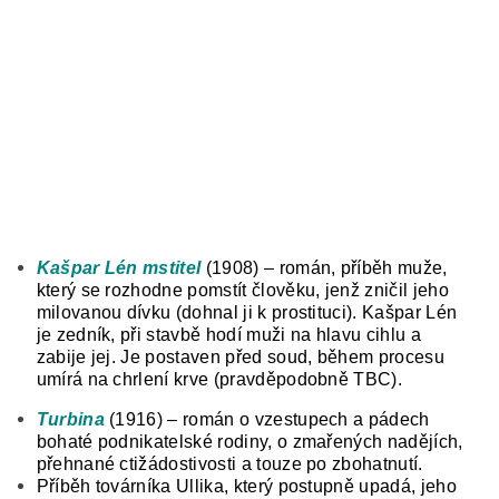
Kašpar Lén mstitel
(1908) – román, příběh muže,
který se rozhodne pomstít člověku, jenž zničil jeho
milovanou dívku (dohnal ji k prostituci). Kašpar Lén
je zedník, při stavbě hodí muži na hlavu cihlu a
zabije jej. Je postaven před soud, během procesu
umírá na chrlení krve (pravděpodobně TBC).
Turbina
(1916) – román o vzestupech a pádech
bohaté podnikatelské rodiny, o zmařených nadějích,
přehnané ctižádostivosti a touze po zbohatnutí.
Příběh továrníka Ullika, který postupně upadá, jeho