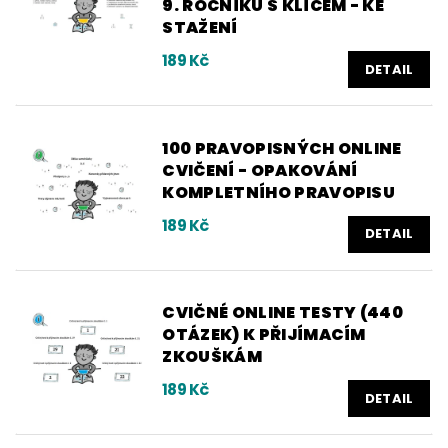
9. ROČNÍKU S KLÍČEM - KE
STAŽENÍ
189 Kč
DETAIL
100 PRAVOPISNÝCH ONLINE
CVIČENÍ - OPAKOVÁNÍ
KOMPLETNÍHO PRAVOPISU
189 Kč
DETAIL
CVIČNÉ ONLINE TESTY (440
OTÁZEK) K PŘIJÍMACÍM
ZKOUŠKÁM
189 Kč
DETAIL