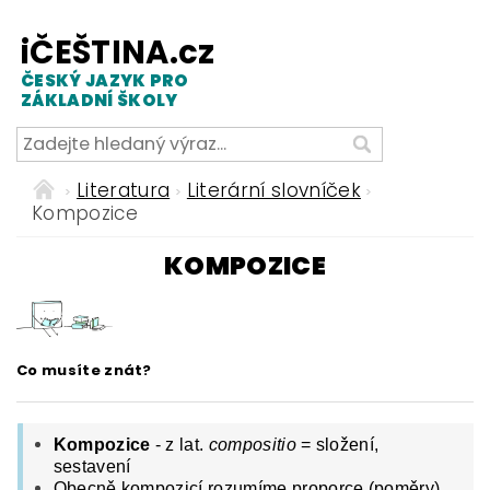
iČEŠTINA.cz
ČESKÝ JAZYK PRO
ZÁKLADNÍ ŠKOLY
Literatura
Literární slovníček
Kompozice
KOMPOZICE
Co musíte znát?
Kompozice
- z lat.
compositio
= složení,
sestavení
Obecně kompozicí rozumíme proporce (poměry),