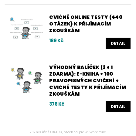
CVIČNÉ ONLINE TESTY (440
OTÁZEK) K PŘIJÍMACÍM
ZKOUŠKÁM
189 Kč
DETAIL
VÝHODNÝ BALÍČEK (2 + 1
ZDARMA): E-KNIHA + 100
PRAVOPISNÝCH CVIČENÍ +
CVIČNÉ TESTY K PŘIJÍMACÍM
ZKOUŠKÁM
378 Kč
DETAIL
2026 ©
iČEŠTINA.cz
, všechna práva vyhrazena