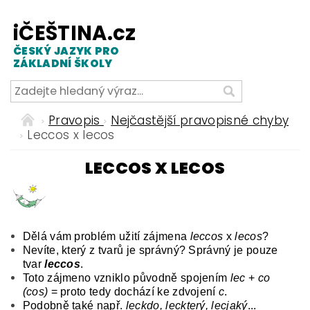
iČEŠTINA.cz
ČESKÝ JAZYK PRO
ZÁKLADNÍ ŠKOLY
Pravopis
Nejčastější pravopisné chyby
Leccos x lecos
LECCOS X LECOS
Dělá vám problém užití zájmena
leccos
x
lecos
?
Nevíte, který z tvarů je správný? Správný je pouze
tvar
leccos
.
Toto zájmeno vzniklo původně spojením
lec
+
co
(cos)
= proto tedy dochází ke zdvojení
c
.
Podobně také např.
leckdo, leckterý, lecjaký
...