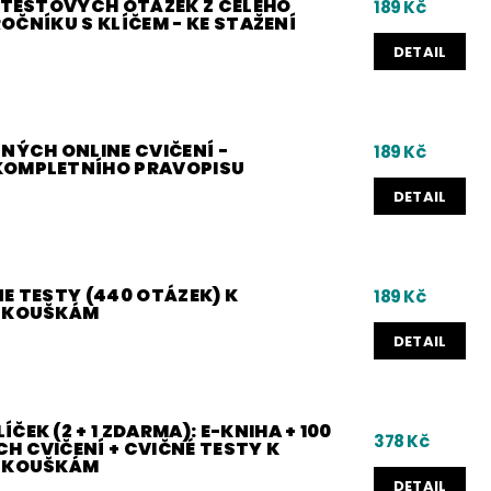
0 TESTOVÝCH OTÁZEK Z CELÉHO
189 Kč
 ROČNÍKU S KLÍČEM - KE STAŽENÍ
DETAIL
NÝCH ONLINE CVIČENÍ -
189 Kč
KOMPLETNÍHO PRAVOPISU
DETAIL
E TESTY (440 OTÁZEK) K
189 Kč
 ZKOUŠKÁM
DETAIL
ČEK (2 + 1 ZDARMA): E-KNIHA + 100
378 Kč
H CVIČENÍ + CVIČNÉ TESTY K
 ZKOUŠKÁM
DETAIL