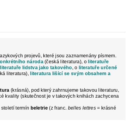
Y
DĚJEPIS PRO ZÁKLADNÍ ŠKOLY
FAC
o
jazykových projevů, které jsou zaznamenány písmem.
 konkrétního národa
(česká literatura), o
literatuře
o
literatuře lidstva jako takového
, o
literatuře určené
ká literatura),
literatura lišící se svým obsahem a
atura
(krásná), pod který zahrnujeme takovou literaturu,
ké kvality (skutečnost je v takových knihách zachycena
století termín
beletrie
(z franc.
belles lettres
= krásné