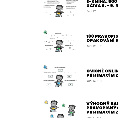
E-KNIHA: 50
UČIVA 6. - 9.
Kód:
IC - 1
100 PRAVOPIS
OPAKOVÁNÍ 
Kód:
IC - 2
CVIČNÉ ONLIN
PŘIJÍMACÍM
Kód:
IC - 3
VÝHODNÝ BALÍ
PRAVOPISNÝC
PŘIJÍMACÍM
Kód:
IC - 4