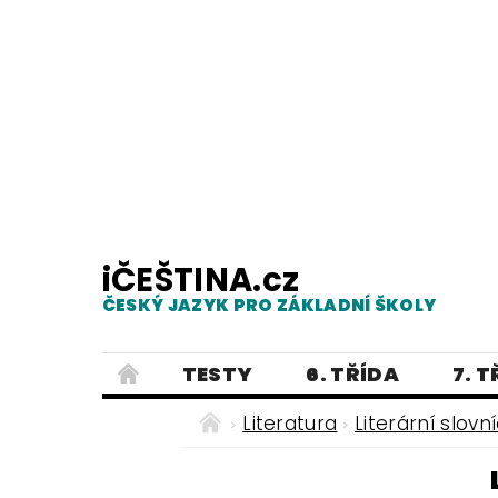
iČEŠTINA.cz
ČESKÝ JAZYK PRO ZÁKLADNÍ ŠKOLY
TESTY
6. TŘÍDA
7. 
PRAVOPIS
PRACOVNÍ LISTY
Literatura
Literární slovn
E-SHOP 2
TESTY
DIKTÁTY
ČEŠTINA PRO UKRAJINCE - ЧЕСЬК