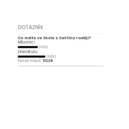
DOTAZNÍK
Co máte ve škole z češtiny raději?
Mluvnici
(42%)
Literaturu
(58%)
Počet hlasů:
11229