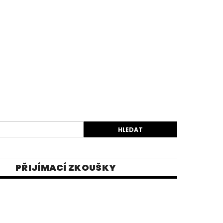
PŘIJÍMACÍ ZKOUŠKY
EK
VIDEA
E-SHOP 1
INĚ