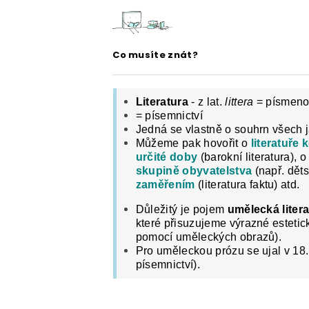
ČESKÝ JAZYK PRO STŘEDNÍ ŠKOL
O NAŠICH STRÁNKÁCH
Co musíte znát?
Literatura
- z lat.
littera
= písmen
= písemnictví
Jedná se vlastně o souhrn všech 
Můžeme pak hovořit o
literatuře
určité doby
(barokní literatura), 
skupině obyvatelstva
(např. děts
zaměřením
(literatura faktu) atd.
Důležitý je pojem
umělecká liter
které přisuzujeme výrazné estetic
pomocí uměleckých obrazů).
Pro uměleckou prózu se ujal v 18. 
písemnictví).