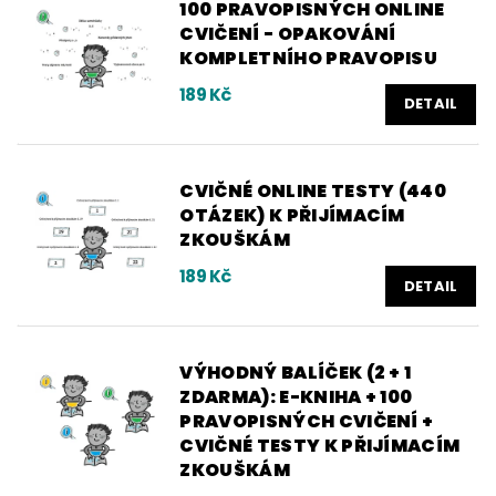
100 PRAVOPISNÝCH ONLINE
CVIČENÍ - OPAKOVÁNÍ
KOMPLETNÍHO PRAVOPISU
189 Kč
DETAIL
CVIČNÉ ONLINE TESTY (440
OTÁZEK) K PŘIJÍMACÍM
ZKOUŠKÁM
189 Kč
DETAIL
VÝHODNÝ BALÍČEK (2 + 1
ZDARMA): E-KNIHA + 100
PRAVOPISNÝCH CVIČENÍ +
CVIČNÉ TESTY K PŘIJÍMACÍM
ZKOUŠKÁM