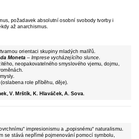
smus, požadavek absolutní osobní svobody tvorby i
někdy až anarchismus.
tvarnou orientaci skupiny mladých malířů.
uda Moneta
– Imprese
vycházejícího slunce.
mžitého, neopakovatelného smyslového vjemu, dojmu,
proměnách.
smysly.
 (oslabena role příběhu, děje).
mek, V. Mrštík, K. Hlaváček, A. Sova
.
povrchnímu“ impresionismu a „popisnému“ naturalismu.
m se stává nepřímé pojmenování pomocí symbolu,