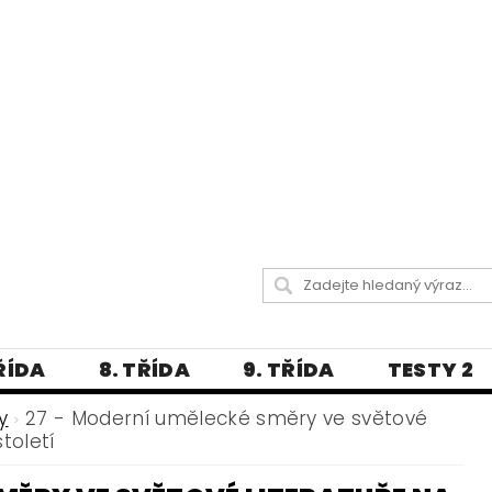
TŘÍDA
8. TŘÍDA
9. TŘÍDA
TESTY 2
LITERATURA
JAZYKOVĚDNÝ SLOVNÍČ
y
27 - Moderní umělecké směry ve světové
století
 A PRAVOPISNÁ CVIČENÍ
А МОВА ДЛЯ УКРАЇНЦІВ
BLOG - VŠE O ČEŠT