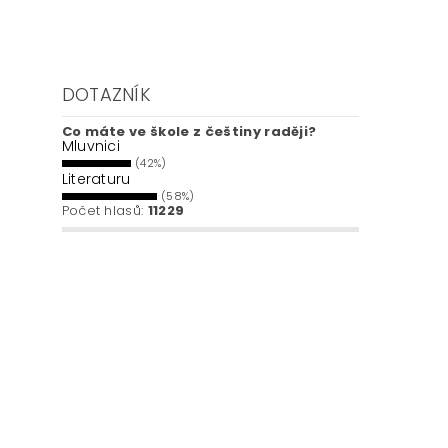
DOTAZNÍK
Co máte ve škole z češtiny raději?
Mluvnici
(42%)
Literaturu
(58%)
Počet hlasů:
11229