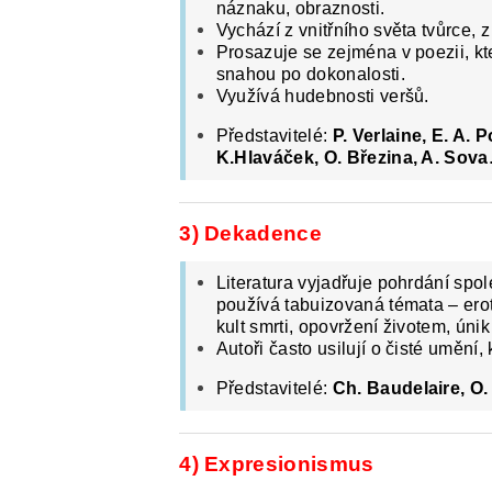
náznaku, obraznosti.
Vychází z vnitřního světa tvůrce, z
Prosazuje se zejména v poezii, kt
snahou po dokonalosti.
Využívá hudebnosti veršů.
Představitelé:
P. Verlaine, E. A. 
K.Hlaváček, O. Březina, A. Sova
3) Dekadence
Literatura vyjadřuje pohrdání spo
používá tabuizovaná témata – erot
kult smrti, opovržení životem, úni
Autoři často usilují o čisté umění,
Představitelé:
Ch. Baudelaire, O.
4) Expresionismus