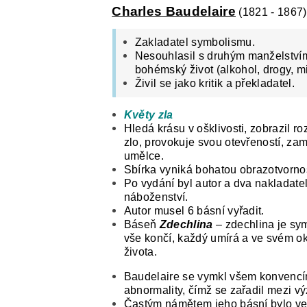
Charles Baudelaire
(1821 - 1867)
Zakladatel symbolismu.
Nesouhlasil s druhým manželstvím
bohémský život (alkohol, drogy, mi
Živil se jako kritik a překladatel.
Květy zla
Hledá krásu v ošklivosti, zobrazil r
zlo, provokuje svou otevřeností, z
umělce.
Sbírka vyniká bohatou obrazotvorností
Po vydání byl autor a dva nakladate
náboženství.
Autor musel 6 básní vyřadit.
Báseň
Zdechlina
–
zdechlina je sym
vše končí, každý umírá a ve svém ok
života.
Baudelaire se vymkl všem konvencím 
abnormality, čímž se zařadil mezi 
Častým námětem jeho básní bylo velk