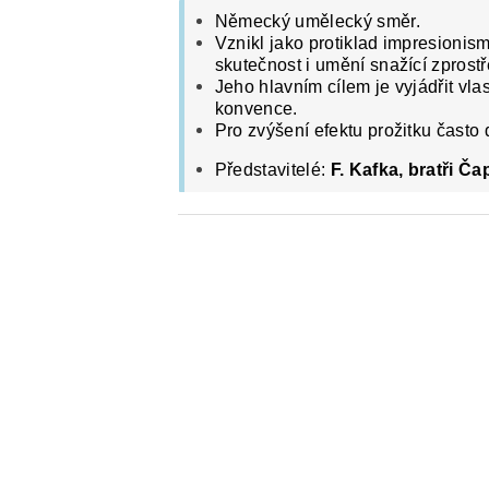
Německý umělecký směr.
Vznikl jako protiklad impresionism
skutečnost i umění snažící zpros
Jeho hlavním cílem je vyjádřit vlas
konvence.
Pro zvýšení efektu prožitku často 
Představitelé:
F. Kafka, bratři Ča