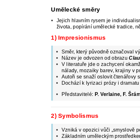
Umělecké směry
Jejich hlavním rysem je individuali
života, popírání umělecké tradice, 
1) Impresionismus
Směr, který původně označoval vý
Název je odvozen od obrazu
Cla
V literatuře jde o zachycení oka
nálady, mozaiky barev, krajiny v 
Autoři se snaží oslovit čtenářovy 
Dochází k lyrizaci prózy i dramatu
Představitelé:
P. Verlaine, F. Šrá
2) Symbolismus
Vzniká v opozici vůči „smyslově 
Základním uměleckým prostředke