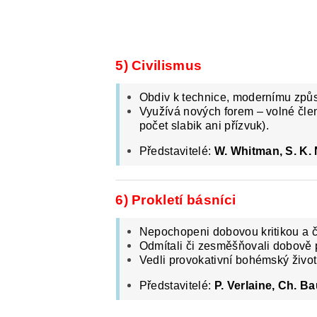
5) Civilismus
Obdiv k technice, modernímu způso
Využívá nových forem – volné člen
počet slabik ani přízvuk).
Představitelé:
W. Whitman, S. K
6) Prokletí básníci
Nepochopeni dobovou kritikou a č
Odmítali či zesměšňovali dobově 
Vedli provokativní bohémský život a
Představitelé:
P. Verlaine, Ch. B