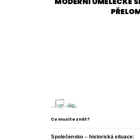
MODERNÍ UMĚLECKÉ S
ČESKÝ JAZYK PRO STŘEDNÍ ŠKOL
PŘELOMU
O NAŠICH STRÁNKÁCH
Co musíte znát?
Společensko – historická situace: