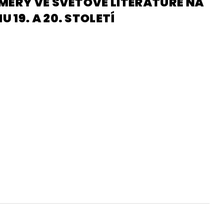
MĚRY VE SVĚTOVÉ LITERATUŘE NA
Y
 19. A 20. STOLETÍ
DĚJEPIS PRO ZÁKLADNÍ ŠKOLY
FAC