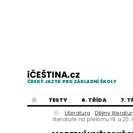
iČEŠTINA.cz
ČESKÝ JAZYK PRO ZÁKLADNÍ ŠKOLY
TESTY
6. TŘÍDA
7. 
PRAVOPIS
PRACOVNÍ LISTY
Literatura
Dějiny literatur
literatuře na přelomu 19. a 20. 
E-SHOP 2
TESTY
DIKTÁTY
ČEŠTINA PRO UKRAJINCE - ЧЕСЬК