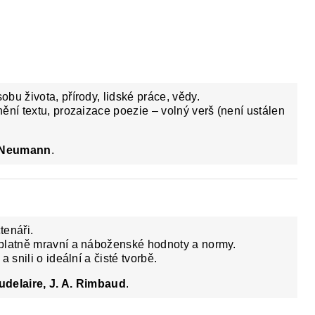
bu života, přírody, lidské práce, vědy.
ění textu, prozaizace poezie – volný verš (není ustálen
. Neumann
.
tenáři.
platně mravní a náboženské hodnoty a normy.
 snili o ideální a čisté tvorbě.
audelaire, J. A. Rimbaud
.