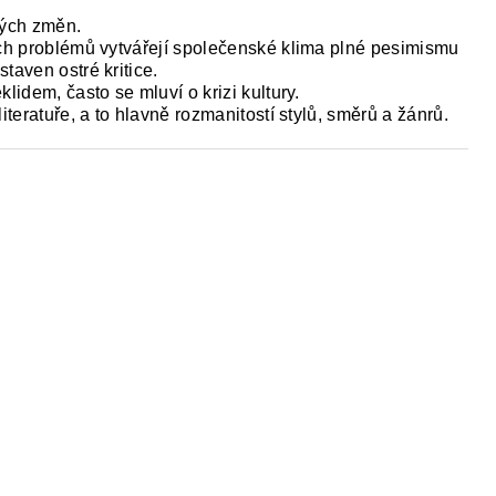
kých změn.
ích problémů vytvářejí společenské klima plné pesimismu
taven ostré kritice.
lidem, často se mluví o krizi kultury.
iteratuře, a to hlavně rozmanitostí stylů, směrů a žánrů.