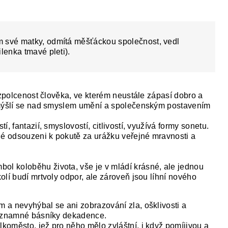
 své matky, odmítá měšťáckou společnost, vedl
lenka tmavé pleti).
ozpolcenost člověka, ve kterém neustále zápasí dobro a
amýšlí se nad smyslem umění a společenským postavením
, fantazií, smyslovostí, citlivostí, využívá formy sonetu.
lé odsouzeni k pokutě za urážku veřejné mravnosti a
bol koloběhu života, vše je v mládí krásné, ale jednou
olí budí mrtvoly odpor, ale zároveň jsou líhní nového
a nevyhýbal se ani zobrazování zla, ošklivosti a
významné básníky dekadence.
oměsto, jež pro něho mělo zvláštní, i když pomíjivou a