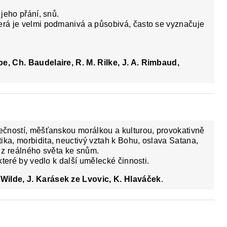
 jeho přání, snů.
erá je velmi podmanivá a působivá, často se vyznačuje
Poe, Ch. Baudelaire, R. M. Rilke, J. A. Rimbaud,
.
lečností, měšťanskou morálkou a kulturou, provokativně
ika, morbidita, neuctivý vztah k Bohu, oslava Satana,
k z reálného světa ke snům.
 které by vedlo k další umělecké činnosti.
 Wilde, J. Karásek ze Lvovic, K. Hlaváček
.